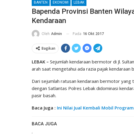
BANTEN
EKONOMI
LEBAK
Bapenda Provinsi Banten Wilaya
Kendaraan
Pada
16 Okt 2017
Oleh
Admin
Bagikan
LEBAK –
Sejumlah kendaraan bermotor di Jl. Sult
arah saat mengetahui ada razia pajak kendaraan be
Dari sejumlah ratusan kendaraan bermotor yang 
dengan Satlantas Polres Lebak didominasi kenda
pasir basah.
Baca Juga :
Ini Nilai Jual Kembali Mobil Progra
BACA JUGA