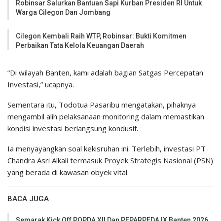
Robinsar Salurkan Bantuan Sapi Kurban Presiden RI Untuk
Warga Cilegon Dan Jombang
Cilegon Kembali Raih WTP, Robinsar: Bukti Komitmen
Perbaikan Tata Kelola Keuangan Daerah
“Di wilayah Banten, kami adalah bagian Satgas Percepatan
Investasi,” ucapnya.
Sementara itu, Todotua Pasaribu mengatakan, pihaknya
mengambil alih pelaksanaan monitoring dalam memastikan
kondisi investasi berlangsung kondusif.
Ia menyayangkan soal kekisruhan ini. Terlebih, investasi PT
Chandra Asri Alkali termasuk Proyek Strategis Nasional (PSN)
yang berada di kawasan obyek vital.
BACA JUGA
Semarak Kick Off POPDA XII Dan PEPARPEDA IX Banten 2026,