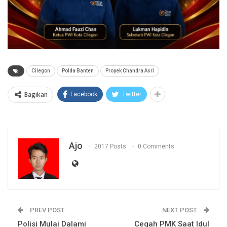
Cilegon
Polda Banten
Proyek Chandra Asri
Bagikan
Facebook
Twitter
Ajo
2017 Posts
0 Comments
PREV POST
NEXT POST
Polisi Mulai Dalami
Cegah PMK Saat Idul