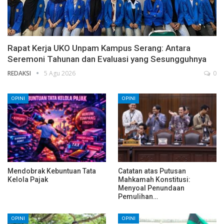
Rapat Kerja UKO Unpam Kampus Serang: Antara
Seremoni Tahunan dan Evaluasi yang Sesungguhnya
REDAKSI
5 Agu 2026
0
OPINI
OPINI
Mendobrak Kebuntuan Tata
Catatan atas Putusan
Kelola Pajak
Mahkamah Konstitusi:
Menyoal Penundaan
Pemulihan…
OPINI
OPINI