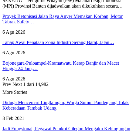
SERANG – Pengurus Wilayah (PW) Matahari Pagi Indonesia
(MPI) Provinsi Banten dijadwalkan akan dikukuhkan secara…
Proyek Betonisasi Jalan Raya Anyer Memakan Korban, Motor
Tabrak Safety…
6 Agu 2026
Tahap Awal Penataan Zona Industri Serang Barat, Jalan…
6 Agu 2026
Bojonegara-Puloampel-Kramatwatu Kerap Banjir dan Macet
Hingga 24 Jam,…
6 Agu 2026
Prev
Next
1 dari 14,982
More Stories
Diduga Mencemari Lingkungan, Warga Sumur Pandeglang Tolak
Keberadaan Tambak Udang
8 Feb 2021
Jadi Fungsional, Pegawai Pemkot Cilegon Mengaku Kebingungan