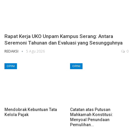
Rapat Kerja UKO Unpam Kampus Serang: Antara
Seremoni Tahunan dan Evaluasi yang Sesungguhnya
REDAKSI
5 Agu 2026
0
OPINI
OPINI
Mendobrak Kebuntuan Tata
Catatan atas Putusan
Kelola Pajak
Mahkamah Konstitusi:
Menyoal Penundaan
Pemulihan…