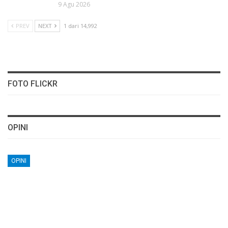
9 Agu 2026
PREV
NEXT
1 dari 14,992
FOTO FLICKR
OPINI
OPINI