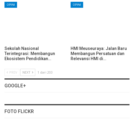
OPINI
OPINI
Sekolah Nasional
HMI Meuseuraya: Jalan Baru
Terintegrasi: Membangun
Membangun Persatuan dan
Ekosistem Pendidikan…
Relevansi HMI di…
PREV
NEXT
1 dari 203
GOOGLE+
FOTO FLICKR