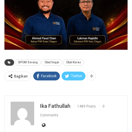
BPOM Serang
Obat Ilegal
Obat Keras
Bagikan
Facebook
Twitter
Ika Fathullah
1489 Posts
0
Comments