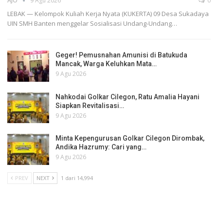
AJO
9 Agu 2026
0
LEBAK — Kelompok Kuliah Kerja Nyata (KUKERTA) 09 Desa Sukadaya
UIN SMH Banten menggelar Sosialisasi Undang-Undang…
Geger! Pemusnahan Amunisi di Batukuda
Mancak, Warga Keluhkan Mata…
9 Agu 2026
Nahkodai Golkar Cilegon, Ratu Amalia Hayani
Siapkan Revitalisasi…
9 Agu 2026
Minta Kepengurusan Golkar Cilegon Dirombak,
Andika Hazrumy: Cari yang…
9 Agu 2026
PREV
NEXT
1 dari 14,994