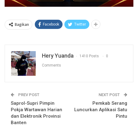
Bagikan
Facebook
Twitter
Hery Yuanda
1410 Posts
0
Comments
PREV POST
NEXT POST
Saprol-Supri Pimpin
Pemkab Serang
Pokja Wartawan Harian
Luncurkan Aplikasi Satu
dan Elektronik Provinsi
Pintu
Banten