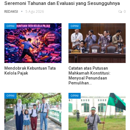
Seremoni Tahunan dan Evaluasi yang Sesungguhnya
REDAKSI
5 Agu 2026
0
OPINI
OPINI
Mendobrak Kebuntuan Tata
Catatan atas Putusan
Kelola Pajak
Mahkamah Konstitusi:
Menyoal Penundaan
Pemulihan…
OPINI
OPINI