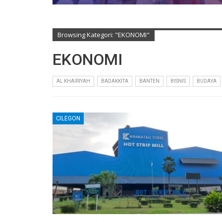
Browsing Kategori: "EKONOMI"
EKONOMI
AL KHAIRIYAH
BADAKKITA
BANTEN
BISNIS
BUDAYA
CILEGON