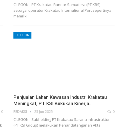
CILEGON - PT Krakatau Bandar Samudera (PT KBS)
sebagai operator Krakatau International Port sepertinya
memiliki…
CILEGON
Penjualan Lahan Kawasan Industri Krakatau
Meningkat, PT KSI Bukukan Kinerja…
0
REDAKSI
25 Jun 2025
0
CILEGON - Subholding PT Krakatau Sarana Infrastruktur
uk
(PT KSI Group) melakukan Penandatanganan Akta