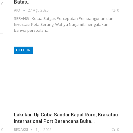
Batas…
0
AJO
27 Agu 2025
0
SERANG - Ketua Satgas Percepatan Pembangunan dan
Investasi Kota Serang, Wahyu Nurjamil, mengatakan
bahwa persoalan…
CILEGON
Lakukan Uji Coba Sandar Kapal Roro, Krakatau
International Port Berencana Buka…
0
REDAKSI
1 Jul 2025
0