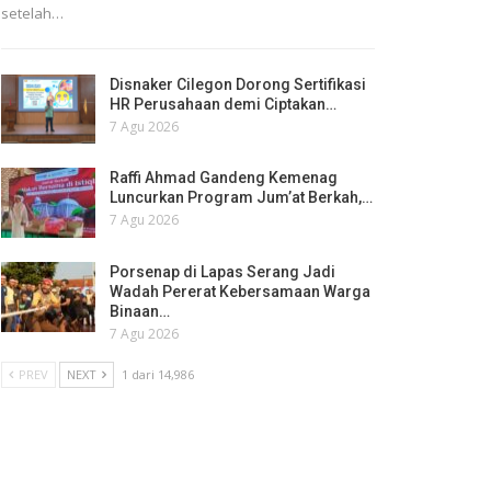
setelah…
Disnaker Cilegon Dorong Sertifikasi
HR Perusahaan demi Ciptakan…
7 Agu 2026
Raffi Ahmad Gandeng Kemenag
Luncurkan Program Jum’at Berkah,…
7 Agu 2026
Porsenap di Lapas Serang Jadi
Wadah Pererat Kebersamaan Warga
Binaan…
7 Agu 2026
PREV
NEXT
1 dari 14,986