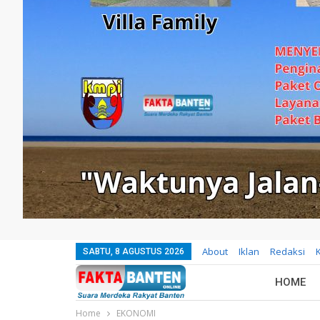
About
Iklan
Redaksi
SABTU, 8 AGUSTUS 2026
HOME
Home
EKONOMI