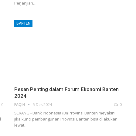
Perjanjian…
BANTEN
Pesan Penting dalam Forum Ekonomi Banten
2024
0
FAQIH
5 Des 2024
0
SERANG - Bank Indonesia (BI) Provinsi Banten meyakini
l
jika kunci pembangunan Provinsi Banten bisa dilakukan
lewat…