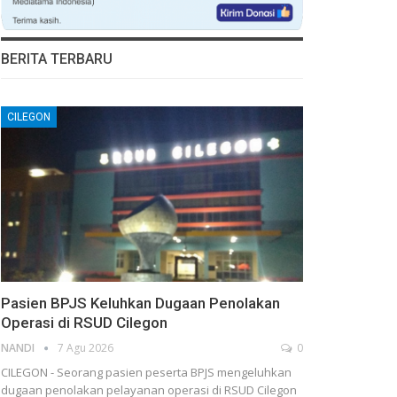
BERITA TERBARU
CILEGON
Pasien BPJS Keluhkan Dugaan Penolakan
Operasi di RSUD Cilegon
NANDI
7 Agu 2026
0
CILEGON - Seorang pasien peserta BPJS mengeluhkan
dugaan penolakan pelayanan operasi di RSUD Cilegon