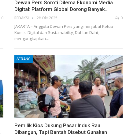
‎Dewan Pers Soroti Dilema Ekonomi Media
Digital: Platform Global Dorong Banyak…
0
REDAKSI
28 Okt 2025
0
‎JAKARTA – Anggota Dewan Pers yang menjabat Ketua
Komisi Digital dan Sustainability, Dahlan Dahi,
mengungkapkan…
SERANG
Pemilik Kios Dukung Pasar Induk Rau
…
Dibangun, Tapi Bantah Disebut Gunakan