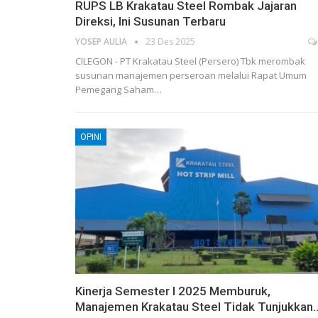
RUPS LB Krakatau Steel Rombak Jajaran
Direksi, Ini Susunan Terbaru
YOSEP AULIA
23 Des 2025
CILEGON - PT Krakatau Steel (Persero) Tbk merombak
susunan manajemen perseroan melalui Rapat Umum
Pemegang Saham…
OPINI
Kinerja Semester I 2025 Memburuk,
Manajemen Krakatau Steel Tidak Tunjukkan