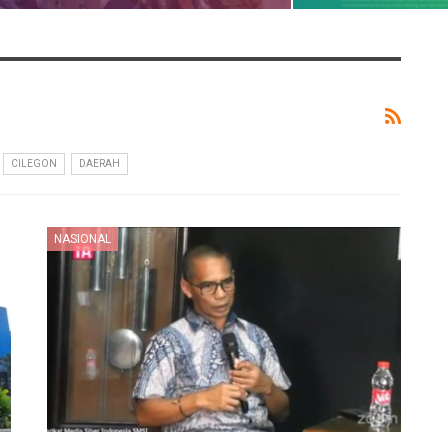
CILEGON
DAERAH
NASIONAL