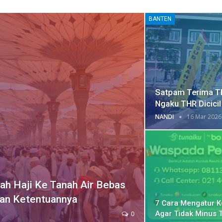
BANTEN
Satpam Terima TH
Ngaku THR Dicicil
NANDI
16 Mar 2026
h Haji Ke Tanah Air Bebas
Dan Ketentuannya
7 Cara Mengatur 
Agar Tidak Minus 
0