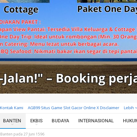
Kontak Kami
AGB99 Situs Game Slot Gacor Online X Disclaimer
Lebih
BANTEN
EKBIS
BUDAYA
INTERNASIONAL
HUKU
 Banten pada 27 Juni 1596