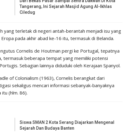
Dari Bekas Pasar Sampai Sentra Dakwah Di Kota
Tangerang, Ini Sejarah Masjid Agung Al-Ikhlas
Ciledug
ang terletak di negeri antah-berantah menjadi isu yang
Eropa pada akhir abad ke-16 itu, termasuk di Belanda.
engutus Cornelis de Houtman pergi ke Portugal, tepatnya
nia, termasuk beberapa tempat yang memiliki potensi
rtugis. Sebagian lainnya diduduki oleh Kerajaan Spanyol.
e of Colonialism (1963), Cornelis berangkat dari
igasi sekaligus mencari informasi sebanyak-banyaknya
tu (hlm. 86).
Siswa SMAN 2 Kota Serang Diajarkan Mengenal
Sejarah Dan Budaya Banten