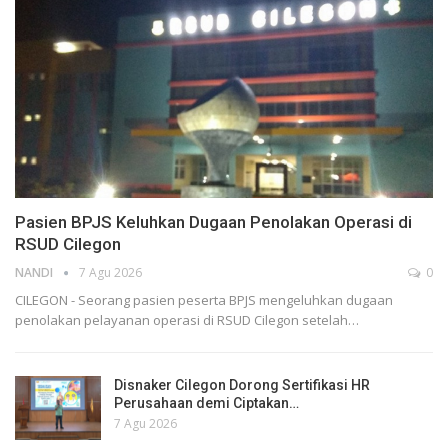
Pasien BPJS Keluhkan Dugaan Penolakan Operasi di
RSUD Cilegon
NANDI
7 Agu 2026
0
CILEGON - Seorang pasien peserta BPJS mengeluhkan dugaan
penolakan pelayanan operasi di RSUD Cilegon setelah…
Disnaker Cilegon Dorong Sertifikasi HR
Perusahaan demi Ciptakan…
7 Agu 2026