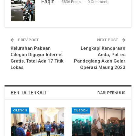
Faqih
5836 Posts
0 Comments
PREV POST
NEXT POST
Kelurahan Pabean
Lengkapi Kendaraan
Cilegon Diguyur Internet
Anda, Polres
Gratis, Total Ada 17 Titik
Pandeglang Akan Gelar
Lokasi
Operasi Maung 2023
BERITA TERKAIT
DARI PERNULIS
CILEGON
CILEGON