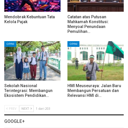
Mendobrak Kebuntuan Tata
Catatan atas Putusan
Kelola Pajak
Mahkamah Konstitusi:
Menyoal Penundaan
Pemulihan…
OPINI
OPINI
Sekolah Nasional
HMI Meuseuraya: Jalan Baru
Terintegrasi: Membangun
Membangun Persatuan dan
Ekosistem Pendidikan…
Relevansi HMI di…
PREV
NEXT
1 dari 203
GOOGLE+