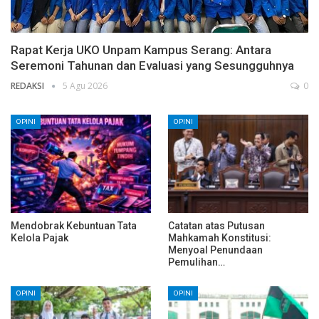
Rapat Kerja UKO Unpam Kampus Serang: Antara
Seremoni Tahunan dan Evaluasi yang Sesungguhnya
REDAKSI
5 Agu 2026
0
OPINI
OPINI
Mendobrak Kebuntuan Tata
Catatan atas Putusan
Kelola Pajak
Mahkamah Konstitusi:
Menyoal Penundaan
Pemulihan…
OPINI
OPINI