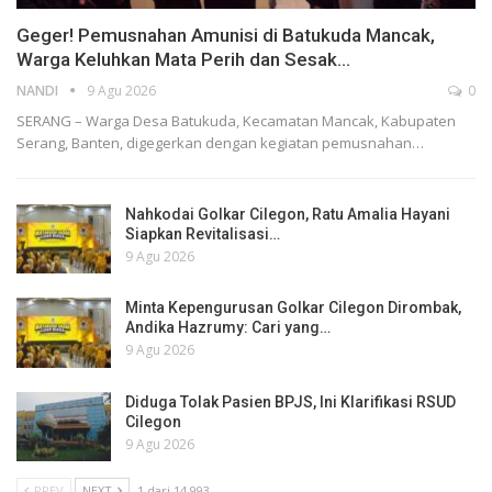
Geger! Pemusnahan Amunisi di Batukuda Mancak,
Warga Keluhkan Mata Perih dan Sesak…
NANDI
9 Agu 2026
0
SERANG – Warga Desa Batukuda, Kecamatan Mancak, Kabupaten
Serang, Banten, digegerkan dengan kegiatan pemusnahan…
Nahkodai Golkar Cilegon, Ratu Amalia Hayani
Siapkan Revitalisasi…
9 Agu 2026
Minta Kepengurusan Golkar Cilegon Dirombak,
Andika Hazrumy: Cari yang…
9 Agu 2026
Diduga Tolak Pasien BPJS, Ini Klarifikasi RSUD
Cilegon
9 Agu 2026
PREV
NEXT
1 dari 14,993