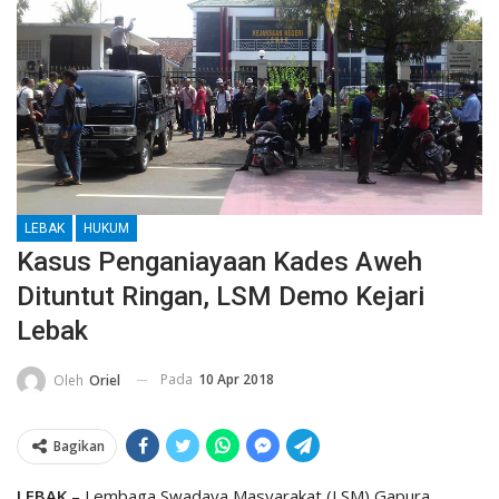
LEBAK
HUKUM
Kasus Penganiayaan Kades Aweh
Dituntut Ringan, LSM Demo Kejari
Lebak
Pada
10 Apr 2018
Oleh
Oriel
Bagikan
LEBAK
– Lembaga Swadaya Masyarakat (LSM) Gapura