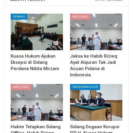
SERANG
NASIONAL
Kuasa Hukum Ajukan
Jaksa ke Habib Rizieq:
Eksepsi di Sidang
Ayat Alquran Tak Jadi
Perdana Nikita Mirzani
Acuan Pidana di
Indonesia
NASIONAL
TAK BERKATEGORI
Hakim Tetapkan Sidang
Sidang Dugaan Korupsi
Offline, Habib Rizieq
RTLH, Kuasa Hukum