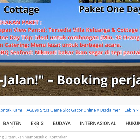
Kontak Kami
AGB99 Situs Game Slot Gacor Online X Disclaimer
Lebih
BANTEN
EKBIS
BUDAYA
INTERNASIONAL
HUKU
Yang Ditemukan Membusuk di Kontrakan