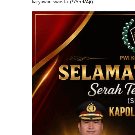
karyawan swasta.
(*/Yod/Aji)