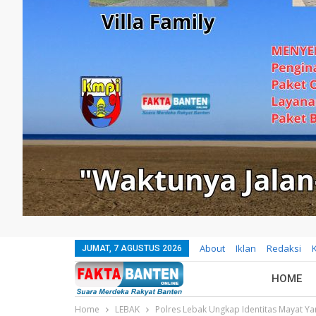
About
Iklan
Redaksi
JUMAT, 7 AGUSTUS 2026
HOME
Home
LEBAK
Polres Lebak Ungkap Identitas Mayat 