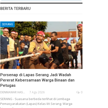
BERITA TERBARU
SERANG
Porsenap di Lapas Serang Jadi Wadah
Pererat Kebersamaan Warga Binaan dan
Petugas
DENMAWAR HASANUDIN
7 Agu 2026
0
SERANG - Suasana berbeda terlihat di Lembaga
Pemasyarakatan (Lapas) Kelas IIA Serang. Warga