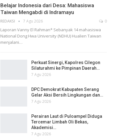
Belajar Indonesia dari Desa: Mahasiswa
Taiwan Mengabdi di Indramayu
REDAKSI
7 Agu 2026
0
Laporan Vanny El Rahman* Sebanyak 14 mahasiswa
National Dong Hwa University (NDHU) Hualien Taiwan
menjalani…
Perkuat Sinergi, Kapolres Cilegon
Silaturahmi ke Pimpinan Daerah…
7 Agu 2026
DPC Demokrat Kabupaten Serang
Gelar Aksi Bersih Lingkungan dan…
7 Agu 2026
Perairan Laut di Puloampel Diduga
Tercemar Limbah Oli Bekas,
Akademisi…
7 Agu 2026