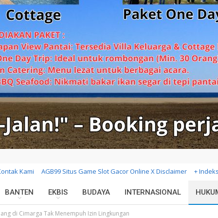
Kontak Kami
AGB99 Situs Game Slot Gacor Online X Disclaimer
+ Indek
BANTEN
EKBIS
BUDAYA
INTERNASIONAL
HUKU
ang di Cimarga Tak Menempuh Izin Lingkungan
TAS
AL KHAIRIYAH