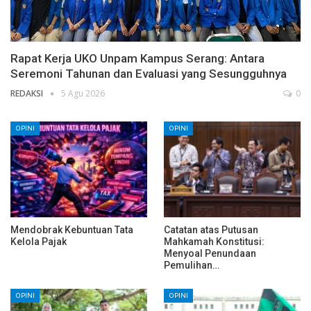
Rapat Kerja UKO Unpam Kampus Serang: Antara
Seremoni Tahunan dan Evaluasi yang Sesungguhnya
REDAKSI
5 Agu 2026
0
OPINI
OPINI
Mendobrak Kebuntuan Tata
Catatan atas Putusan
Kelola Pajak
Mahkamah Konstitusi:
Menyoal Penundaan
Pemulihan…
OPINI
OPINI