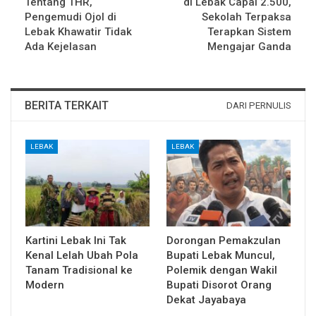
Tentang THR,
di Lebak Capai 2.500,
Pengemudi Ojol di
Sekolah Terpaksa
Lebak Khawatir Tidak
Terapkan Sistem
Ada Kejelasan
Mengajar Ganda
BERITA TERKAIT
DARI PERNULIS
LEBAK
LEBAK
Kartini Lebak Ini Tak
Dorongan Pemakzulan
Kenal Lelah Ubah Pola
Bupati Lebak Muncul,
Tanam Tradisional ke
Polemik dengan Wakil
Modern
Bupati Disorot Orang
Dekat Jayabaya