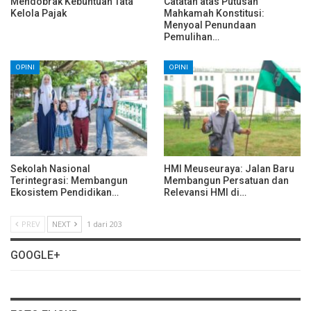
Mendobrak Kebuntuan Tata
Catatan atas Putusan
Kelola Pajak
Mahkamah Konstitusi:
Menyoal Penundaan
Pemulihan…
OPINI
OPINI
Sekolah Nasional
HMI Meuseuraya: Jalan Baru
Terintegrasi: Membangun
Membangun Persatuan dan
Ekosistem Pendidikan…
Relevansi HMI di…
PREV
NEXT
1 dari 203
GOOGLE+