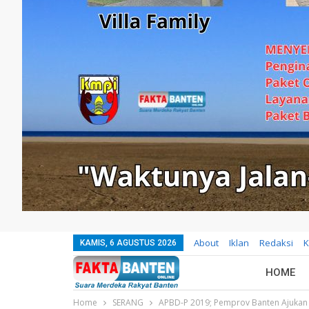
About
Iklan
Redaksi
K
KAMIS, 6 AGUSTUS 2026
HOME
Home
SERANG
APBD-P 2019; Pemprov Banten Ajukan