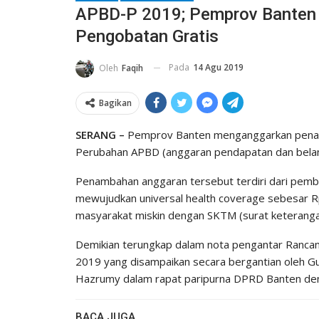
APBD-P 2019; Pemprov Banten
Pengobatan Gratis
Pada
14 Agu 2019
Oleh
Faqih
Bagikan
SERANG –
Pemprov Banten menganggarkan penam
Perubahan APBD (anggaran pendapatan dan belanj
Penambahan anggaran tersebut terdiri dari pemb
mewujudkan universal health coverage sebesar Rp
masyarakat miskin dengan SKTM (surat keteranga
Demikian terungkap dalam nota pengantar Ranca
2019 yang disampaikan secara bergantian oleh Gu
Hazrumy dalam rapat paripurna DPRD Banten den
BACA JUGA