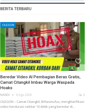
BERITA TERBARU
CILEGON
Beredar Video AI Pembagian Beras Gratis,
Camat Citangkil Imbau Warga Waspada
Hoaks
NANDI
6 Agu 2026
0
CILEGON – Camat Citangkil, Ikhlasinufus, mengklarifikasi
video berdurasi sekitar 10 detik yang beredar di…