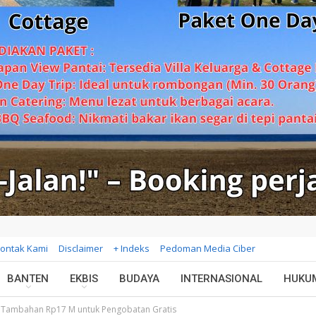
ontak Kami
Disclaimer
+ Indeks
Pedoman Media Ciber
BANTEN
EKBIS
BUDAYA
INTERNASIONAL
HUKU
 Tambahan Rp17 M untuk Pengobatan Gratis