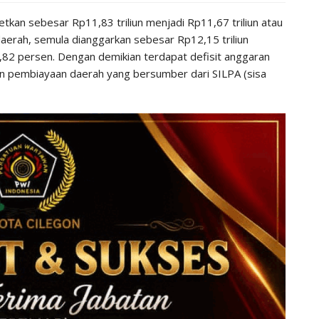
tkan sebesar Rp11,83 triliun menjadi Rp11,67 triliun atau
aerah, semula dianggarkan sebesar Rp12,15 triliun
3,82 persen. Dengan demikian terdapat defisit anggaran
an pembiayaan daerah yang bersumber dari SILPA (sisa