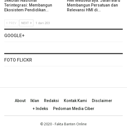
Sekolah Nasional
HMI Meuseuraya: Jalan Baru
Terintegrasi: Membangun
Membangun Persatuan dan
Ekosistem Pendidikan…
Relevansi HMI di…
PREV
NEXT
1 dari 203
GOOGLE+
FOTO FLICKR
About
Iklan
Redaksi
Kontak Kami
Disclaimer
+ Indeks
Pedoman Media Ciber
© 2020 - Fakta Banten Online