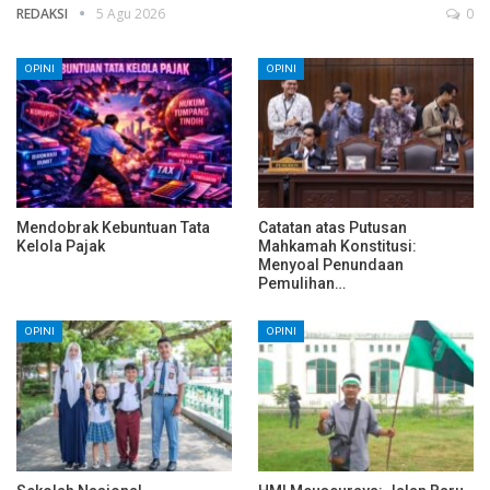
REDAKSI
5 Agu 2026
0
OPINI
OPINI
Mendobrak Kebuntuan Tata
Catatan atas Putusan
Kelola Pajak
Mahkamah Konstitusi:
Menyoal Penundaan
Pemulihan…
OPINI
OPINI