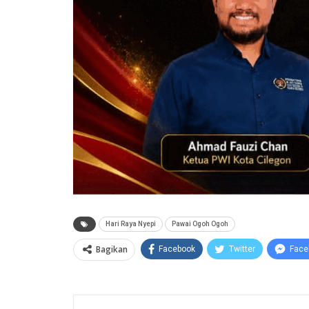
Hari Raya Nyepi
Pawai Ogoh Ogoh
Bagikan
Facebook
Twitter
Face