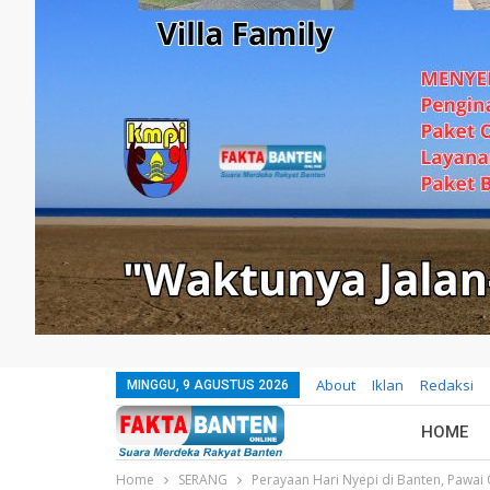
About
Iklan
Redaksi
MINGGU, 9 AGUSTUS 2026
HOME
Home
SERANG
Perayaan Hari Nyepi di Banten, Pawa