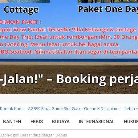
Kontak Kami
AGB99 Situs Game Slot Gacor Online X Disclaimer
Lebih
BANTEN
EKBIS
BUDAYA
INTERNASIONAL
HUKU
i Ogoh-ogoh Bersanding dengan Debus