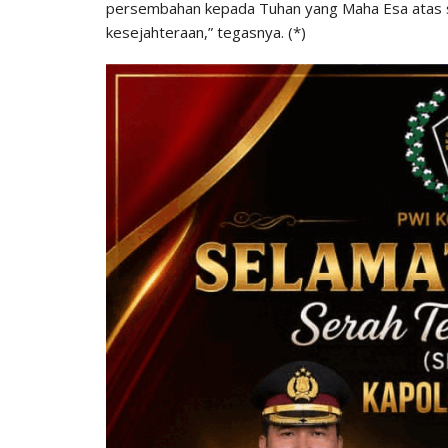
persembahan kepada Tuhan yang Maha Esa atas syu
kesejahteraan,” tegasnya. (*)