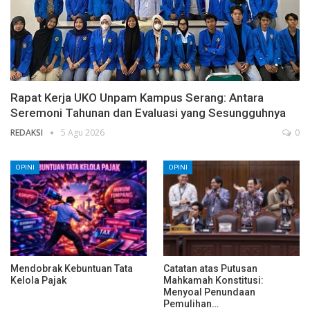
Rapat Kerja UKO Unpam Kampus Serang: Antara
Seremoni Tahunan dan Evaluasi yang Sesungguhnya
REDAKSI
5 Agu 2026
0
OPINI
OPINI
Mendobrak Kebuntuan Tata
Catatan atas Putusan
Kelola Pajak
Mahkamah Konstitusi:
Menyoal Penundaan
Pemulihan…