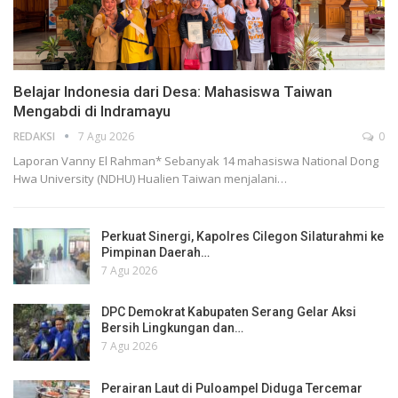
Belajar Indonesia dari Desa: Mahasiswa Taiwan
Mengabdi di Indramayu
REDAKSI
7 Agu 2026
0
Laporan Vanny El Rahman* Sebanyak 14 mahasiswa National Dong
Hwa University (NDHU) Hualien Taiwan menjalani…
Perkuat Sinergi, Kapolres Cilegon Silaturahmi ke
Pimpinan Daerah…
7 Agu 2026
DPC Demokrat Kabupaten Serang Gelar Aksi
Bersih Lingkungan dan…
7 Agu 2026
Perairan Laut di Puloampel Diduga Tercemar