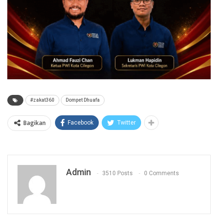
#zakat360
Dompet Dhuafa
Bagikan
Facebook
Twitter
Admin
3510 Posts
0 Comments