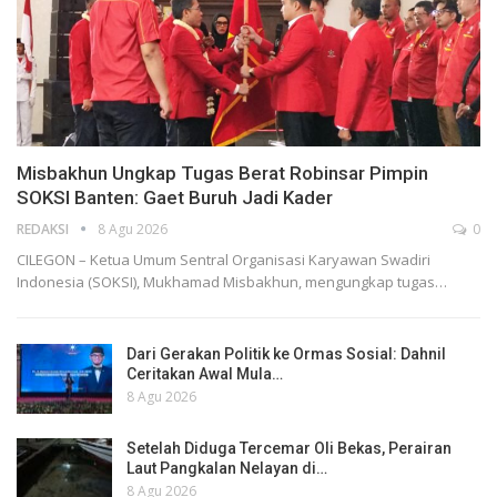
Misbakhun Ungkap Tugas Berat Robinsar Pimpin
SOKSI Banten: Gaet Buruh Jadi Kader
REDAKSI
8 Agu 2026
0
CILEGON – Ketua Umum Sentral Organisasi Karyawan Swadiri
Indonesia (SOKSI), Mukhamad Misbakhun, mengungkap tugas…
Dari Gerakan Politik ke Ormas Sosial: Dahnil
Ceritakan Awal Mula…
8 Agu 2026
Setelah Diduga Tercemar Oli Bekas, Perairan
Laut Pangkalan Nelayan di…
8 Agu 2026