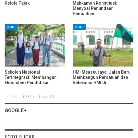
Kelola Pajak
Mahkamah Konstitusi:
Menyoal Penundaan
Pemulihan…
OPINI
OPINI
Sekolah Nasional
HMI Meuseuraya: Jalan Baru
Terintegrasi: Membangun
Membangun Persatuan dan
Ekosistem Pendidikan…
Relevansi HMI di…
PREV
NEXT
1 dari 203
GOOGLE+
FOTO FLICKR