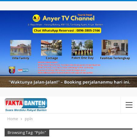
Home
ppln
Browsing Tag: "ppln"