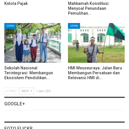
Kelola Pajak
Mahkamah Konstitusi:
Menyoal Penundaan
Pemulihan…
OPINI
OPINI
Sekolah Nasional
HMI Meuseuraya: Jalan Baru
Terintegrasi: Membangun
Membangun Persatuan dan
Ekosistem Pendidikan…
Relevansi HMI di…
PREV
NEXT
1 dari 203
GOOGLE+
FOTO FLICKR