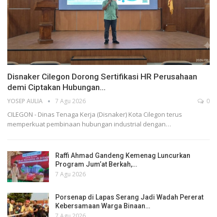
Disnaker Cilegon Dorong Sertifikasi HR Perusahaan
demi Ciptakan Hubungan…
YOSEP AULIA
7 Agu 2026
0
CILEGON - Dinas Tenaga Kerja (Disnaker) Kota Cilegon terus
memperkuat pembinaan hubungan industrial dengan…
Raffi Ahmad Gandeng Kemenag Luncurkan
Program Jum’at Berkah,…
7 Agu 2026
Porsenap di Lapas Serang Jadi Wadah Pererat
Kebersamaan Warga Binaan…
7 Agu 2026