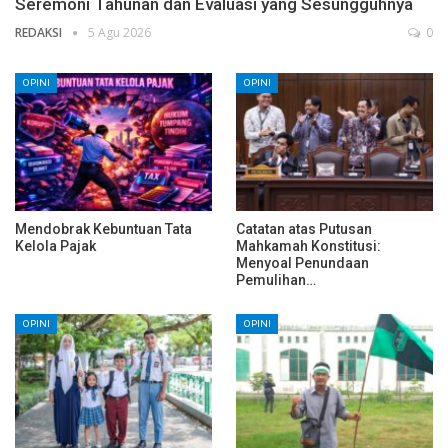
Seremoni Tahunan dan Evaluasi yang Sesungguhnya
REDAKSI
5 Agu 2026
0
OPINI
OPINI
Mendobrak Kebuntuan Tata
Catatan atas Putusan
Kelola Pajak
Mahkamah Konstitusi:
Menyoal Penundaan
Pemulihan…
OPINI
OPINI