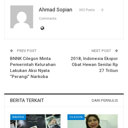
Ahmad Sopian
303 Posts
0
Comments
PREV POST
NEXT POST
BNNK Cilegon Minta
2018, Indonesia Ekspor
Pemerintah Kelurahan
Obat Hewan Senilai Rp
Lakukan Aksi Nyata
27 Triliun
“Perangi” Narkoba
BERITA TERKAIT
DARI PERNULIS
BANTEN
CILEGON