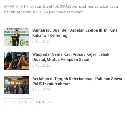
JAKARTA - PT Krakatau Steel Tbk (KRAS) berhasil mencatatkan laba
bersih sebesar US$ 10,94 juta pada semester…
Bantah Isu Jual Beli Jabatan Eselon III, Ini Kata
Kakanwil Kemenag…
5 Agu 2026
Waspada! Nama Kasi Pidsus Kejari Lebak
Dicatut, Modus Penipuan Sasar…
5 Agu 2026
Bertahan di Tengah Keterbatasan, Puluhan Siswa
PAUD Izzaturrahman…
5 Agu 2026
PREV
NEXT
1 dari 14,976