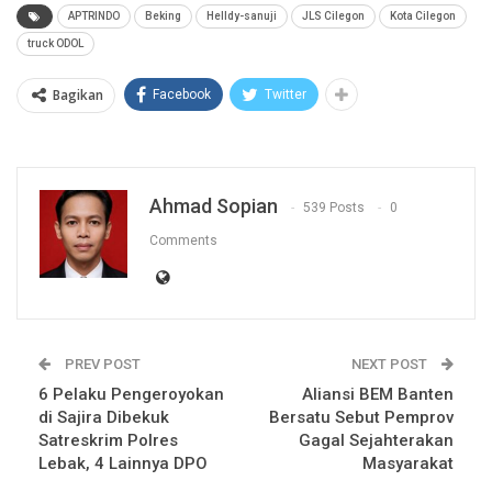
APTRINDO
Beking
Helldy-sanuji
JLS Cilegon
Kota Cilegon
truck ODOL
Bagikan
Facebook
Twitter
Ahmad Sopian
539 Posts
0
Comments
PREV POST
NEXT POST
6 Pelaku Pengeroyokan
Aliansi BEM Banten
di Sajira Dibekuk
Bersatu Sebut Pemprov
Satreskrim Polres
Gagal Sejahterakan
Lebak, 4 Lainnya DPO
Masyarakat