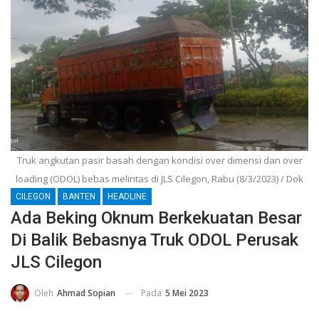
Truk angkutan pasir basah dengan kondisi over dimensi dan over
loading (ODOL) bebas melintas di JLS Cilegon, Rabu (8/3/2023) / Dok
CILEGON
BANTEN
HEADLINE
Ada Beking Oknum Berkekuatan Besar
Di Balik Bebasnya Truk ODOL Perusak
JLS Cilegon
Pada
5 Mei 2023
Oleh
Ahmad Sopian