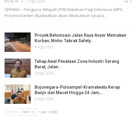
RIZAL M
7 Agu 2026
0
SERANG – Pengurus Wilayah (PW) Matahari Pagi Indonesia (MPI)
Provinsi Banten dijadwalkan akan dikukuhkan secara…
Proyek Betonisasi Jalan Raya Anyer Memakan
Korban, Motor Tabrak Safety…
6 Agu 2026
Tahap Awal Penataan Zona Industri Serang
Barat, Jalan…
6 Agu 2026
Bojonegara-Puloampel-Kramatwatu Kerap
Banjir dan Macet Hingga 24 Jam,…
6 Agu 2026
PREV
NEXT
1 dari 14,982