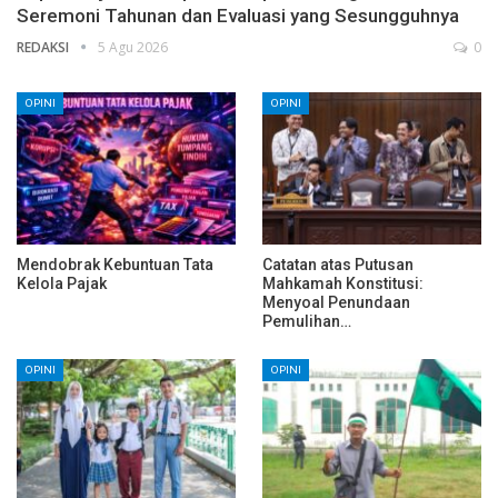
Seremoni Tahunan dan Evaluasi yang Sesungguhnya
REDAKSI
5 Agu 2026
0
OPINI
OPINI
Mendobrak Kebuntuan Tata
Catatan atas Putusan
Kelola Pajak
Mahkamah Konstitusi:
Menyoal Penundaan
Pemulihan…
OPINI
OPINI