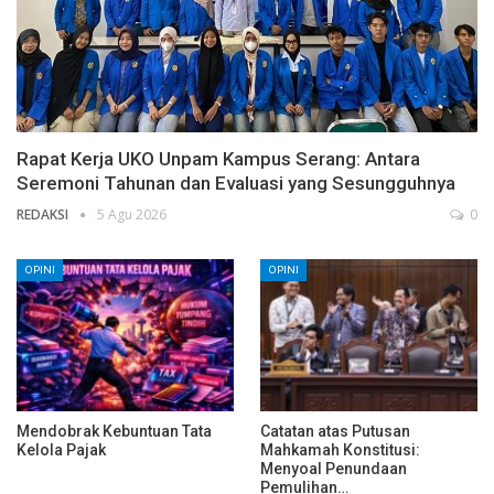
Rapat Kerja UKO Unpam Kampus Serang: Antara
Seremoni Tahunan dan Evaluasi yang Sesungguhnya
REDAKSI
5 Agu 2026
0
OPINI
OPINI
Mendobrak Kebuntuan Tata
Catatan atas Putusan
Kelola Pajak
Mahkamah Konstitusi:
Menyoal Penundaan
Pemulihan…