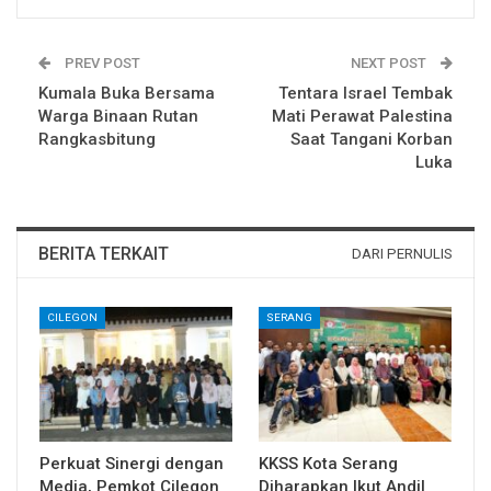
PREV POST
NEXT POST
Kumala Buka Bersama
Tentara Israel Tembak
Warga Binaan Rutan
Mati Perawat Palestina
Rangkasbitung
Saat Tangani Korban
Luka
BERITA TERKAIT
DARI PERNULIS
CILEGON
SERANG
Perkuat Sinergi dengan
KKSS Kota Serang
Media, Pemkot Cilegon
Diharapkan Ikut Andil