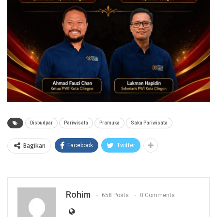
Disbudpar
Pariwisata
Pramuka
Saka Pariwisata
Bagikan
Facebook
Twitter
Rohim
658 Posts
0 Comments