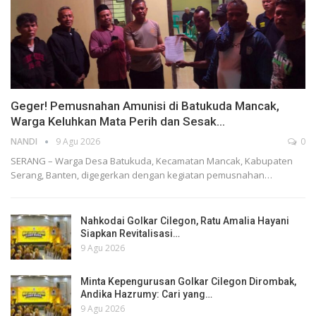
Geger! Pemusnahan Amunisi di Batukuda Mancak,
Warga Keluhkan Mata Perih dan Sesak…
NANDI
9 Agu 2026
0
SERANG – Warga Desa Batukuda, Kecamatan Mancak, Kabupaten
Serang, Banten, digegerkan dengan kegiatan pemusnahan…
Nahkodai Golkar Cilegon, Ratu Amalia Hayani
Siapkan Revitalisasi…
9 Agu 2026
Minta Kepengurusan Golkar Cilegon Dirombak,
Andika Hazrumy: Cari yang…
9 Agu 2026