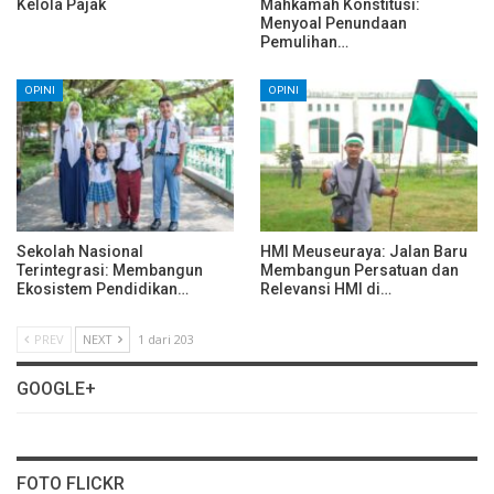
Kelola Pajak
Mahkamah Konstitusi:
Menyoal Penundaan
Pemulihan…
OPINI
OPINI
Sekolah Nasional
HMI Meuseuraya: Jalan Baru
Terintegrasi: Membangun
Membangun Persatuan dan
Ekosistem Pendidikan…
Relevansi HMI di…
PREV
NEXT
1 dari 203
GOOGLE+
FOTO FLICKR