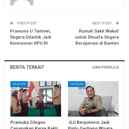
PREV POST
NEXT POST
Pramono U Tantowi,
Rumah Sakit Wakaf
Segera Dilantik Jadi
untuk Dhuafa Segera
Komisioner KPU RI
Beroperasi di Banten
BERITA TERKAIT
DARI PERNULIS
CILEGON
CILEGON
Pramuka Cilegon
JLU Berpotensi Jadi
Canangkan Karya Bakti
Pintu Gerbang Wisata