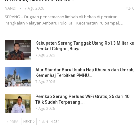
NANDI
7 Agu 2026
0
SERANG – Dugaan pencemaran limbah oli bekas di perairan
Pangkalan Nelayan Ambaru Pulo Kali, Kecamatan Puloampel,…
Kabupaten Serang Tunggak Utang Rp1,3 Miliar ke
Pemkot Cilegon, Biaya…
7 Agu 2026
Atur Standar Baru Usaha Haji Khusus dan Umrah,
Kemenhaj Terbitkan PMHU…
7 Agu 2026
Pemkab Serang Perluas WiFi Gratis, 35 dari 40
Titik Sudah Terpasang,…
7 Agu 2026
PREV
NEXT
1 dari 14,984