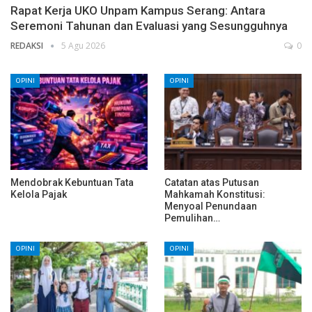
Rapat Kerja UKO Unpam Kampus Serang: Antara
Seremoni Tahunan dan Evaluasi yang Sesungguhnya
REDAKSI
5 Agu 2026
0
OPINI
OPINI
Mendobrak Kebuntuan Tata
Catatan atas Putusan
Kelola Pajak
Mahkamah Konstitusi:
Menyoal Penundaan
Pemulihan…
OPINI
OPINI