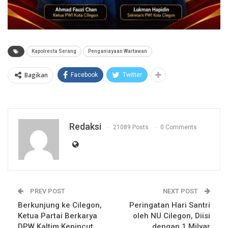
Kapolresta Serang
Penganiayaan Wartawan
Bagikan
Facebook
Twitter
Redaksi
21089 Posts
0 Comments
PREV POST
NEXT POST
Berkunjung ke Cilegon,
Peringatan Hari Santri
Ketua Partai Berkarya
oleh NU Cilegon, Diisi
DPW Kaltim Kepincut
dengan 1 Milyar