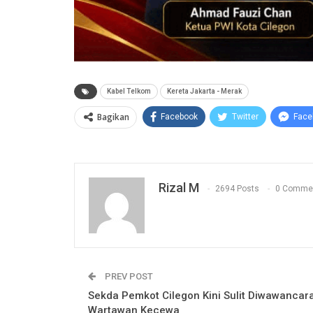
Kabel Telkom
Kereta Jakarta - Merak
Bagikan
Facebook
Twitter
Face
Rizal M
2694 Posts
0 Comme
PREV POST
Sekda Pemkot Cilegon Kini Sulit Diwawancara
Wartawan Kecewa