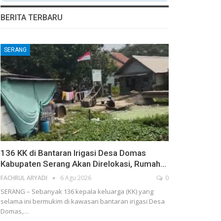
BERITA TERBARU
SERANG
136 KK di Bantaran Irigasi Desa Domas
Kabupaten Serang Akan Direlokasi, Rumah…
FACHRUL ARYADI
6 Agu 2026
0
SERANG – Sebanyak 136 kepala keluarga (KK) yang
selama ini bermukim di kawasan bantaran irigasi Desa
Domas,…