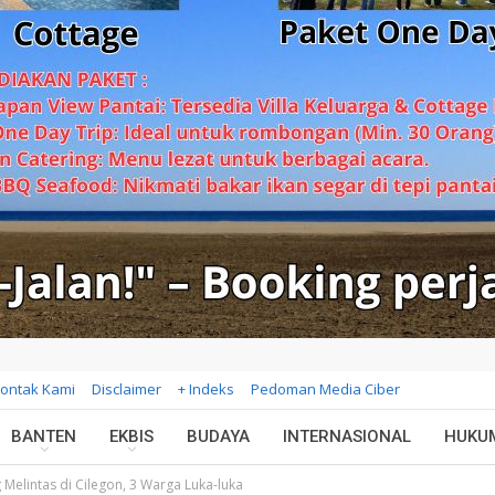
ontak Kami
Disclaimer
+ Indeks
Pedoman Media Ciber
BANTEN
EKBIS
BUDAYA
INTERNASIONAL
HUKU
Melintas di Cilegon, 3 Warga Luka-luka