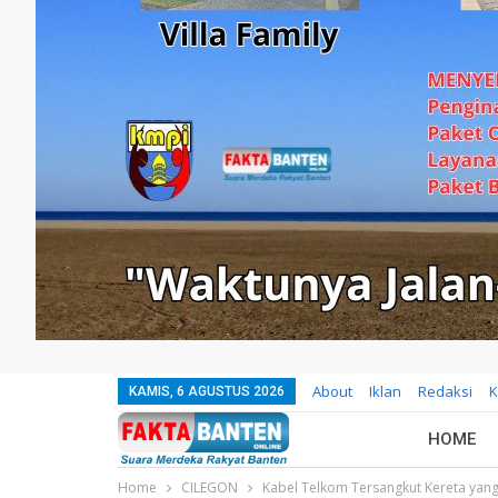
About
Iklan
Redaksi
K
KAMIS, 6 AGUSTUS 2026
HOME
Home
CILEGON
Kabel Telkom Tersangkut Kereta yang 