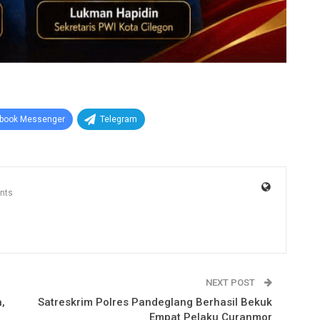
book Messenger
Telegram
nts
NEXT POST
,
Satreskrim Polres Pandeglang Berhasil Bekuk
Empat Pelaku Curanmor