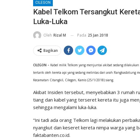
CILEGON
Kabel Telkom Tersangkut Kereta
Luka-Luka
Pada
25 Jan 2018
Oleh
Rizal M
Bagikan
CILEGON –
Kabel milik Telkom yang menjuntai akibat sedang dilakukan p
tertarik oleh kereta api yang sedang melintas dari arah Rangkasbitung 
Kecamatan Citangkil, Cilegon, Kamis (25/1/2018) siang.
Akibat Insiden tersebut, menyebabkan 3 rumah rus
tiang dan kabel yang terseret kereta itu juga m
sehingga mengalami luka-luka.
“Ini tadi ada orang Telkom lagi melakukan perbaik
nyangkut dan keseret kereta nimpa warga yang 
faktabanten.co.id.