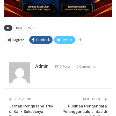
Baja
KS
Bagikan
Facebook
Twitter
Admin
3510 Posts
0 Comments
PREV POST
NEXT POST
Jeritan Pengusaha Truk
Puluhan Pengendara
di Balik Suksesnya
Pelanggar Lalu Lintas di