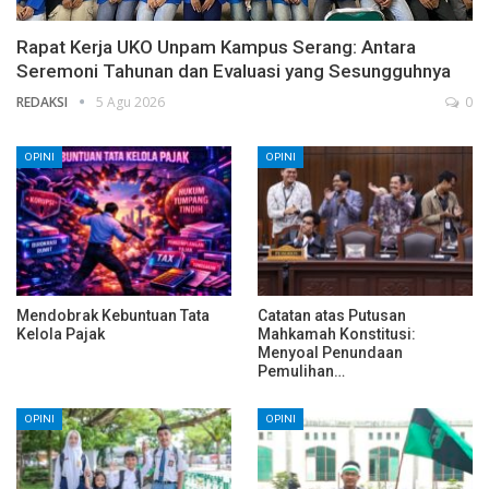
Rapat Kerja UKO Unpam Kampus Serang: Antara
Seremoni Tahunan dan Evaluasi yang Sesungguhnya
REDAKSI
5 Agu 2026
0
OPINI
OPINI
Mendobrak Kebuntuan Tata
Catatan atas Putusan
Kelola Pajak
Mahkamah Konstitusi:
Menyoal Penundaan
Pemulihan…
OPINI
OPINI