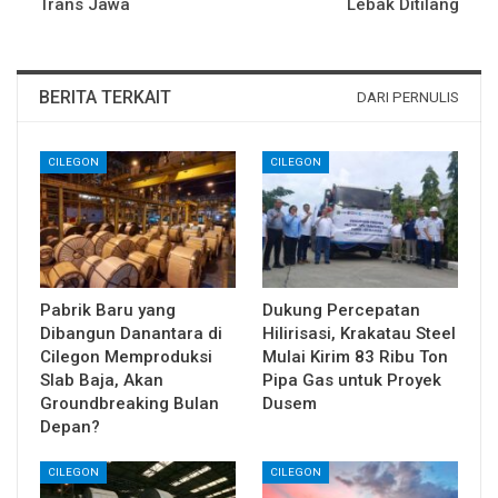
Trans Jawa
Lebak Ditilang
BERITA TERKAIT
DARI PERNULIS
CILEGON
CILEGON
Pabrik Baru yang
Dukung Percepatan
Dibangun Danantara di
Hilirisasi, Krakatau Steel
Cilegon Memproduksi
Mulai Kirim 83 Ribu Ton
Slab Baja, Akan
Pipa Gas untuk Proyek
Groundbreaking Bulan
Dusem
Depan?
CILEGON
CILEGON