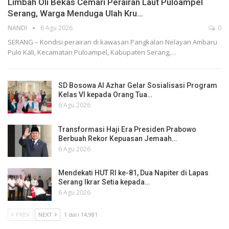
Limbah Oli Bekas Cemari Perairan Laut Puloampel
Serang, Warga Menduga Ulah Kru…
NANDI
6 Agu 2026
0
SERANG – Kondisi perairan di kawasan Pangkalan Nelayan Ambaru
Pulo Kali, Kecamatan Puloampel, Kabupaten Serang,…
SD Bosowa Al Azhar Gelar Sosialisasi Program
Kelas VI kepada Orang Tua…
6 Agu 2026
Transformasi Haji Era Presiden Prabowo
Berbuah Rekor Kepuasan Jemaah…
6 Agu 2026
Mendekati HUT RI ke-81, Dua Napiter di Lapas
Serang Ikrar Setia kepada…
6 Agu 2026
PREV
NEXT
1 dari 14,981