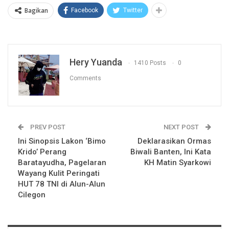
Bagikan
Facebook
Twitter
Hery Yuanda
1410 Posts
0
Comments
PREV POST
NEXT POST
Ini Sinopsis Lakon ‘Bimo
Deklarasikan Ormas
Krido’ Perang
Biwali Banten, Ini Kata
Baratayudha, Pagelaran
KH Matin Syarkowi
Wayang Kulit Peringati
HUT 78 TNI di Alun-Alun
Cilegon