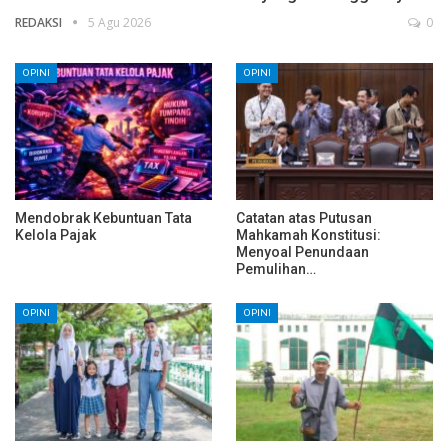
REDAKSI
5 Agu 2026
0
OPINI
OPINI
Mendobrak Kebuntuan Tata
Catatan atas Putusan
Kelola Pajak
Mahkamah Konstitusi:
Menyoal Penundaan
Pemulihan…
OPINI
OPINI