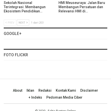
Sekolah Nasional
HMI Meuseuraya: Jalan Baru
Terintegrasi: Membangun
Membangun Persatuan dan
Ekosistem Pendidikan…
Relevansi HMI di…
PREV
NEXT
1 dari 203
GOOGLE+
FOTO FLICKR
About
Iklan
Redaksi
Kontak Kami
Disclaimer
+ Indeks
Pedoman Media Ciber
© 2020 - Fakta Banten Online