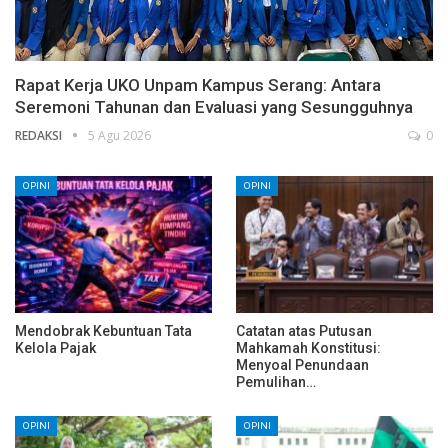
Rapat Kerja UKO Unpam Kampus Serang: Antara
Seremoni Tahunan dan Evaluasi yang Sesungguhnya
REDAKSI
5 Agu 2026
0
OPINI
OPINI
Mendobrak Kebuntuan Tata
Catatan atas Putusan
Kelola Pajak
Mahkamah Konstitusi:
Menyoal Penundaan
Pemulihan…
OPINI
OPINI