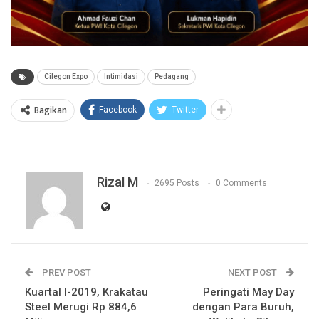
Cilegon Expo
Intimidasi
Pedagang
Bagikan
Facebook
Twitter
Rizal M
2695 Posts
0 Comments
PREV POST
NEXT POST
Kuartal I-2019, Krakatau
Peringati May Day
Steel Merugi Rp 884,6
dengan Para Buruh,