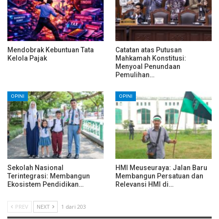
Mendobrak Kebuntuan Tata
Catatan atas Putusan
Kelola Pajak
Mahkamah Konstitusi:
Menyoal Penundaan
Pemulihan…
OPINI
OPINI
Sekolah Nasional
HMI Meuseuraya: Jalan Baru
Terintegrasi: Membangun
Membangun Persatuan dan
Ekosistem Pendidikan…
Relevansi HMI di…
PREV
NEXT
1 dari 203