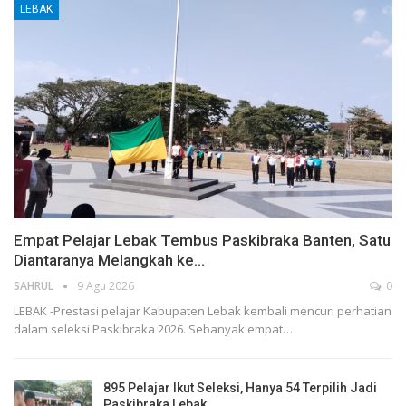
LEBAK
Empat Pelajar Lebak Tembus Paskibraka Banten, Satu
Diantaranya Melangkah ke…
SAHRUL
9 Agu 2026
0
LEBAK -Prestasi pelajar Kabupaten Lebak kembali mencuri perhatian
dalam seleksi Paskibraka 2026. Sebanyak empat…
895 Pelajar Ikut Seleksi, Hanya 54 Terpilih Jadi
Paskibraka Lebak…