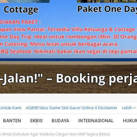
Kontak Kami
AGB99 Situs Game Slot Gacor Online X Disclaimer
Lebih
BANTEN
EKBIS
BUDAYA
INTERNASIONAL
HUKU
ti Minta Didoakan Agar Walikota Cilegon Non Aktif Segera Bebas