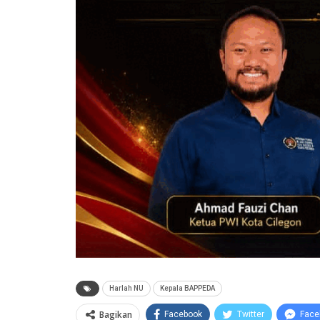
Harlah NU
Kepala BAPPEDA
Bagikan
Facebook
Twitter
Face