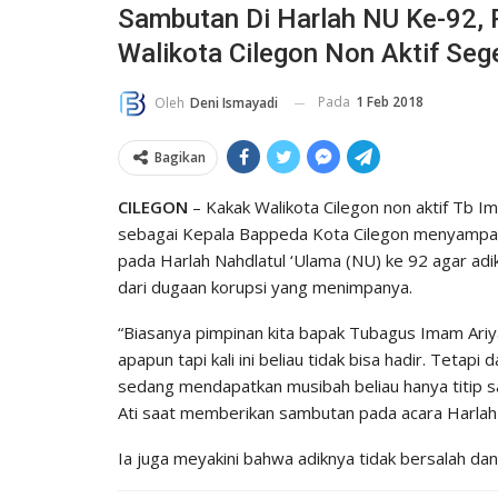
Sambutan Di Harlah NU Ke-92, 
Walikota Cilegon Non Aktif Seg
Pada
1 Feb 2018
Oleh
Deni Ismayadi
Bagikan
CILEGON
– Kakak Walikota Cilegon non aktif Tb Im
sebagai Kepala Bappeda Kota Cilegon menyampai
pada Harlah Nahdlatul ‘Ulama (NU) ke 92 agar ad
dari dugaan korupsi yang menimpanya.
“Biasanya pimpinan kita bapak Tubagus Imam Ariyad
apapun tapi kali ini beliau tidak bisa hadir. Tetap
sedang mendapatkan musibah beliau hanya titip 
Ati saat memberikan sambutan pada acara Harla
Ia juga meyakini bahwa adiknya tidak bersalah da