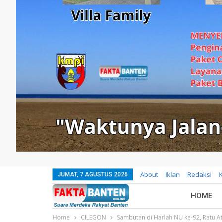
About
Iklan
Redaksi
JUMAT, 7 AGUSTUS 2026
HOME
Home
CILEGON
Sambutan di Harlah NU ke-92, Ratu A