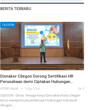
BERITA TERBARU
CILEGON
Disnaker Cilegon Dorong Sertifikasi HR
Perusahaan demi Ciptakan Hubungan…
YOSEP AULIA
7 Agu 2026
0
CILEGON - Dinas Tenaga Kerja (Disnaker) Kota Cilegon
terus memperkuat pembinaan hubungan industrial
dengan…