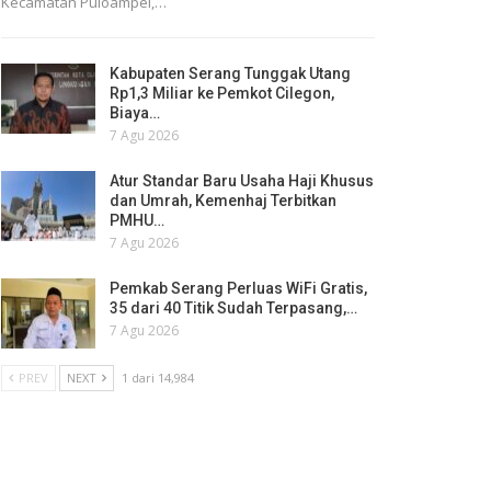
Kecamatan Puloampel,…
Kabupaten Serang Tunggak Utang
Rp1,3 Miliar ke Pemkot Cilegon,
Biaya…
7 Agu 2026
Atur Standar Baru Usaha Haji Khusus
dan Umrah, Kemenhaj Terbitkan
PMHU…
7 Agu 2026
Pemkab Serang Perluas WiFi Gratis,
35 dari 40 Titik Sudah Terpasang,…
7 Agu 2026
PREV
NEXT
1 dari 14,984