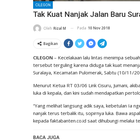
CILEGON
Tak Kuat Nanjak Jalan Baru Sur
Pada
10 Nov 2018
Oleh
Rizal M
Bagikan
CILEGON
– Kecelakaan lalu lintas menimpa sebua
tersebut terguling karena diduga tak kuat menanja
Suralaya, Kecamatan Pulomerak, Sabtu (10/11/201
Menurut Ketua RT 03/06 Link Cisuru, Jumani, aki
luka di kepala, dan kini sudah mendapatkan pertol
“Yang melihat langsung adik saya, kebetulan Ia ng
nanjak terus terbalik itu, sopirnya luka. Bawa aspa
kepada faktabanten.co.id saat dihubungi melalui te
BACA JUGA