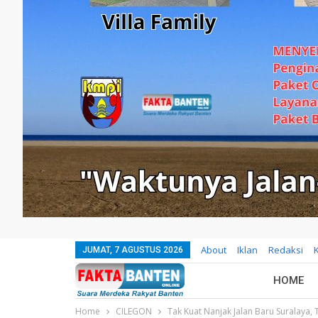
About
Iklan
Redaksi
JUMAT, 7 AGUSTUS 2026
HOME
Home
CILEGON
Tak Kuat Nanjak Jalan Baru Suralaya,