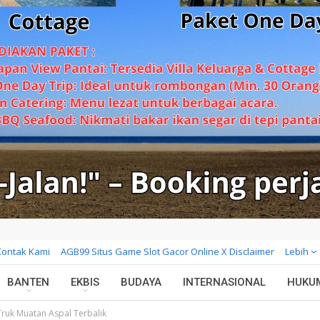
Kontak Kami
AGB99 Situs Game Slot Gacor Online X Disclaimer
Lebih
BANTEN
EKBIS
BUDAYA
INTERNASIONAL
HUKU
 Truk Muatan Aspal Terbalik