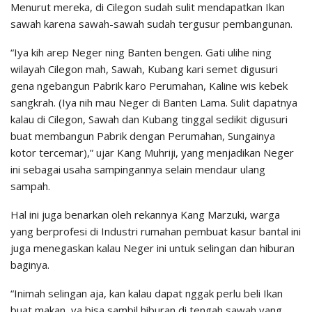
Menurut mereka, di Cilegon sudah sulit mendapatkan Ikan
sawah karena sawah-sawah sudah tergusur pembangunan.
“Iya kih arep Neger ning Banten bengen. Gati ulihe ning
wilayah Cilegon mah, Sawah, Kubang kari semet digusuri
gena ngebangun Pabrik karo Perumahan, Kaline wis kebek
sangkrah. (Iya nih mau Neger di Banten Lama. Sulit dapatnya
kalau di Cilegon, Sawah dan Kubang tinggal sedikit digusuri
buat membangun Pabrik dengan Perumahan, Sungainya
kotor tercemar),” ujar Kang Muhriji, yang menjadikan Neger
ini sebagai usaha sampingannya selain mendaur ulang
sampah.
Hal ini juga benarkan oleh rekannya Kang Marzuki, warga
yang berprofesi di Industri rumahan pembuat kasur bantal ini
juga menegaskan kalau Neger ini untuk selingan dan hiburan
baginya.
“Inimah selingan aja, kan kalau dapat nggak perlu beli Ikan
buat makan, ya bisa sambil hiburan di tengah sawah yang