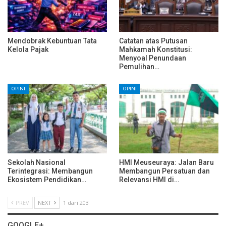
Mendobrak Kebuntuan Tata
Catatan atas Putusan
Kelola Pajak
Mahkamah Konstitusi:
Menyoal Penundaan
Pemulihan…
OPINI
OPINI
Sekolah Nasional
HMI Meuseuraya: Jalan Baru
Terintegrasi: Membangun
Membangun Persatuan dan
Ekosistem Pendidikan…
Relevansi HMI di…
PREV
NEXT
1 dari 203
GOOGLE+