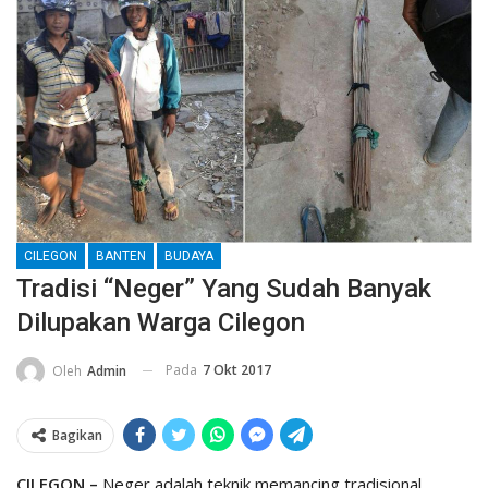
CILEGON
BANTEN
BUDAYA
Tradisi “Neger” Yang Sudah Banyak
Dilupakan Warga Cilegon
Pada
7 Okt 2017
Oleh
Admin
Bagikan
CILEGON –
Neger adalah teknik memancing tradisional