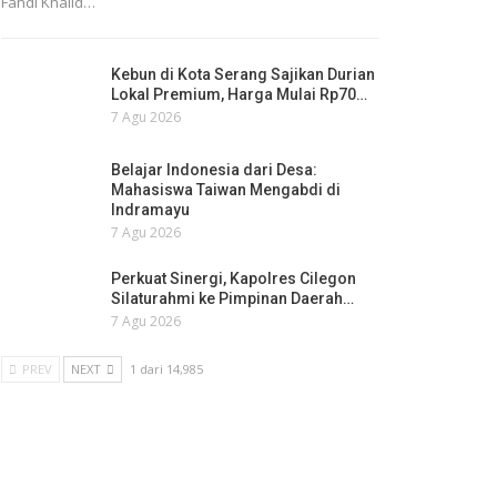
Fahdi Khalid…
Kebun di Kota Serang Sajikan Durian
Lokal Premium, Harga Mulai Rp70…
7 Agu 2026
Belajar Indonesia dari Desa:
Mahasiswa Taiwan Mengabdi di
Indramayu
7 Agu 2026
Perkuat Sinergi, Kapolres Cilegon
Silaturahmi ke Pimpinan Daerah…
7 Agu 2026
PREV
NEXT
1 dari 14,985