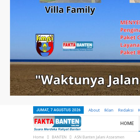
About
Iklan
Redaksi
JUMAT, 7 AGUSTUS 2026
HOME
Home
BANTEN
ASN Banten Jalani Assesmen