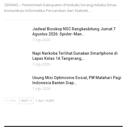
SERANG – Pemerintah Kabupaten (Pemkab) Serang melalui Dinas
Komunikasi Informatika Persandian dan Statistik…
Jadwal Bioskop NSC Rangkasbitung Jumat 7
Agustus 2026: Spider-Man…
7 Agu 2026
Napi Narkoba Terlihat Gunakan Smartphone di
Lapas Kelas 1A Tangerang,…
7 Agu 2026
Usung Misi Optimisme Sosial, PW Matahari Pagi
Indonesia Banten Siap…
7 Agu 2026
PREV
NEXT
1 dari 14,983