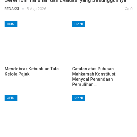
Seremoni Tahunan dan Evaluasi yang Sesungguhnya
REDAKSI
5 Agu 2026
0
OPINI
OPINI
Mendobrak Kebuntuan Tata
Catatan atas Putusan
Kelola Pajak
Mahkamah Konstitusi:
Menyoal Penundaan
Pemulihan…
OPINI
OPINI