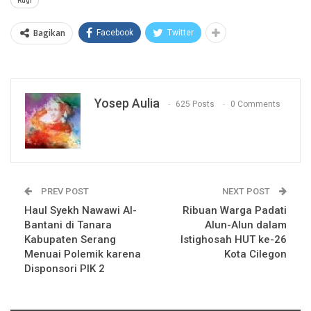
Rugi
Bagikan
Facebook
Twitter
Yosep Aulia
625 Posts
0 Comments
PREV POST
NEXT POST
Haul Syekh Nawawi Al-
Ribuan Warga Padati
Bantani di Tanara
Alun-Alun dalam
Kabupaten Serang
Istighosah HUT ke-26
Menuai Polemik karena
Kota Cilegon
Disponsori PIK 2