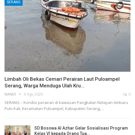
SERANG
Limbah Oli Bekas Cemari Perairan Laut Puloampel
Serang, Warga Menduga Ulah Kru…
NANDI
6 Agu 2026
0
SERANG – Kondisi perairan di kawasan Pangkalan Nelayan Ambaru
Pulo Kali, Kecamatan Puloampel, Kabupaten Serang,…
SD Bosowa Al Azhar Gelar Sosialisasi Program
Kelas VI kepada Orang Tua…