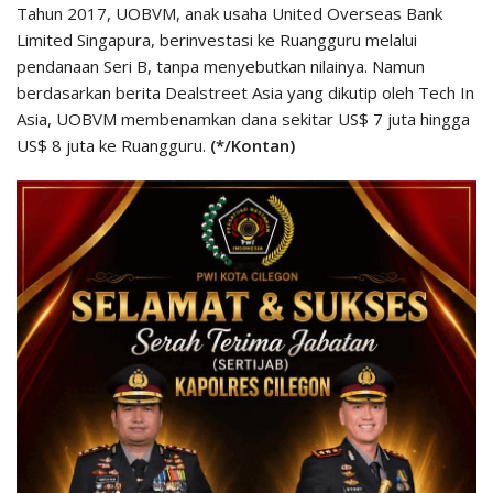
Tahun 2017, UOBVM, anak usaha United Overseas Bank
Limited Singapura, berinvestasi ke Ruangguru melalui
pendanaan Seri B, tanpa menyebutkan nilainya. Namun
berdasarkan berita Dealstreet Asia yang dikutip oleh Tech In
Asia, UOBVM membenamkan dana sekitar US$ 7 juta hingga
US$ 8 juta ke Ruangguru.
(*/Kontan)