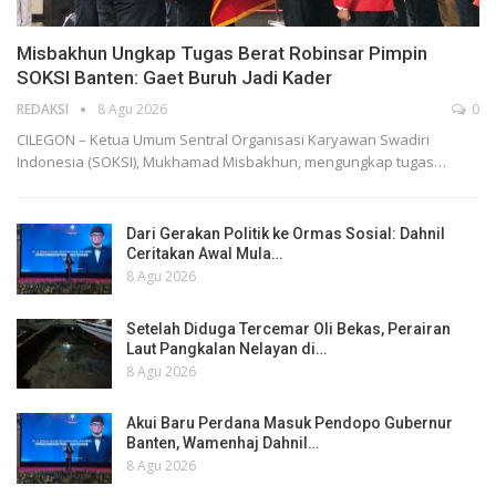
Misbakhun Ungkap Tugas Berat Robinsar Pimpin
SOKSI Banten: Gaet Buruh Jadi Kader
REDAKSI
8 Agu 2026
0
CILEGON – Ketua Umum Sentral Organisasi Karyawan Swadiri
Indonesia (SOKSI), Mukhamad Misbakhun, mengungkap tugas…
Dari Gerakan Politik ke Ormas Sosial: Dahnil
Ceritakan Awal Mula…
8 Agu 2026
Setelah Diduga Tercemar Oli Bekas, Perairan
Laut Pangkalan Nelayan di…
8 Agu 2026
Akui Baru Perdana Masuk Pendopo Gubernur
Banten, Wamenhaj Dahnil…
8 Agu 2026