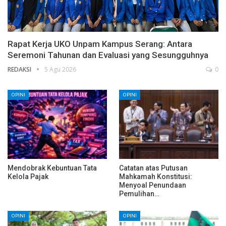
Rapat Kerja UKO Unpam Kampus Serang: Antara
Seremoni Tahunan dan Evaluasi yang Sesungguhnya
REDAKSI
5 Agu 2026
0
OPINI
OPINI
Mendobrak Kebuntuan Tata
Catatan atas Putusan
Kelola Pajak
Mahkamah Konstitusi:
Menyoal Penundaan
Pemulihan…
OPINI
OPINI