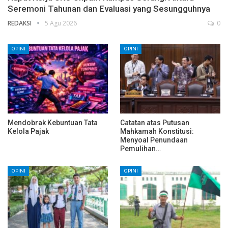
Seremoni Tahunan dan Evaluasi yang Sesungguhnya
REDAKSI
5 Agu 2026
0
OPINI
OPINI
Mendobrak Kebuntuan Tata
Catatan atas Putusan
Kelola Pajak
Mahkamah Konstitusi:
Menyoal Penundaan
Pemulihan…
OPINI
OPINI