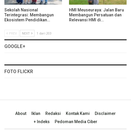
Sekolah Nasional
HMI Meuseuraya: Jalan Baru
Terintegrasi: Membangun
Membangun Persatuan dan
Ekosistem Pendidikan…
Relevansi HMI di…
PREV
NEXT
1 dari 203
GOOGLE+
FOTO FLICKR
About
Iklan
Redaksi
Kontak Kami
Disclaimer
+ Indeks
Pedoman Media Ciber