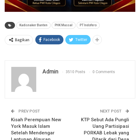
Kadisnaker Banten
PHK Massal
PT Indofero
Bagikan
Facebook
Twitter
Admin
3510 Posts
0 Comments
PREV POST
NEXT POST
Kisah Perempuan New
KTP Sebut Ada Pungli
York Masuk Islam
Uang Partisipasi
Setelah Mendengar
PORKAB Lebak yang
Lantunan Alquran
Ditarik dari Desa