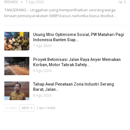
REDAKSI
7 Agu 2026
0
TANGERANG – Unggahan yang memperlihatkan seorang warga
binaan pemasyarakatan (WBP) kasus narkotika biasa disebut…
Usung Misi Optimisme Sosial, PW Matahari Pagi
Indonesia Banten Siap…
7 Agu 2026
Proyek Betonisasi Jalan Raya Anyer Memakan
Korban, Motor Tabrak Safety…
6 Agu 2026
Tahap Awal Penataan Zona Industri Serang
Barat, Jalan…
6 Agu 2026
PREV
NEXT
1 dari 14,983