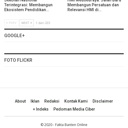
Sekolah Nasional
HMI Meuseuraya: Jalan Baru
Terintegrasi: Membangun
Membangun Persatuan dan
Ekosistem Pendidikan…
Relevansi HMI di…
PREV
NEXT
1 dari 203
GOOGLE+
FOTO FLICKR
About
Iklan
Redaksi
Kontak Kami
Disclaimer
+ Indeks
Pedoman Media Ciber
© 2020 - Fakta Banten Online