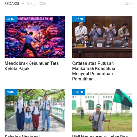
REDAKSI
5 Agu 2026
0
OPINI
OPINI
Mendobrak Kebuntuan Tata
Catatan atas Putusan
Kelola Pajak
Mahkamah Konstitusi:
Menyoal Penundaan
Pemulihan…
OPINI
OPINI