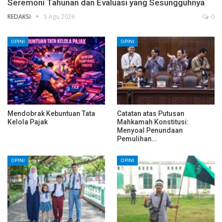
Seremoni Tahunan dan Evaluasi yang Sesungguhnya
REDAKSI
5 Agu 2026
0
OPINI
OPINI
Mendobrak Kebuntuan Tata
Catatan atas Putusan
Kelola Pajak
Mahkamah Konstitusi:
Menyoal Penundaan
Pemulihan…
OPINI
OPINI