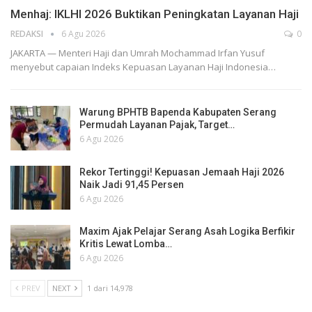
Menhaj: IKLHI 2026 Buktikan Peningkatan Layanan Haji
REDAKSI
6 Agu 2026
0
JAKARTA — Menteri Haji dan Umrah Mochammad Irfan Yusuf
menyebut capaian Indeks Kepuasan Layanan Haji Indonesia…
Warung BPHTB Bapenda Kabupaten Serang
Permudah Layanan Pajak, Target…
6 Agu 2026
Rekor Tertinggi! Kepuasan Jemaah Haji 2026
Naik Jadi 91,45 Persen
6 Agu 2026
Maxim Ajak Pelajar Serang Asah Logika Berfikir
Kritis Lewat Lomba…
6 Agu 2026
PREV
NEXT
1 dari 14,978