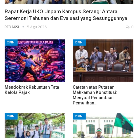
Rapat Kerja UKO Unpam Kampus Serang: Antara
Seremoni Tahunan dan Evaluasi yang Sesungguhnya
REDAKSI
5 Agu 2026
0
OPINI
OPINI
Mendobrak Kebuntuan Tata
Catatan atas Putusan
Kelola Pajak
Mahkamah Konstitusi:
Menyoal Penundaan
Pemulihan…
OPINI
OPINI