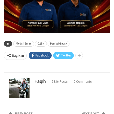
Medali Emas
O2SN
Pemkab Lebak
Bagikan
Facebook
Twitter
Faqih
5836 Posts
0 Comments
PREV POST
NEXT POST