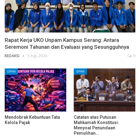
Rapat Kerja UKO Unpam Kampus Serang: Antara
Seremoni Tahunan dan Evaluasi yang Sesungguhnya
REDAKSI
5 Agu 2026
0
OPINI
OPINI
Mendobrak Kebuntuan Tata
Catatan atas Putusan
Kelola Pajak
Mahkamah Konstitusi:
Menyoal Penundaan
Pemulihan…