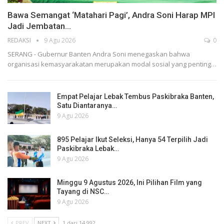
Bawa Semangat ‘Matahari Pagi’, Andra Soni Harap MPI
Jadi Jembatan…
REDAKSI
9 Agu 2026
0
SERANG - Gubernur Banten Andra Soni menegaskan bahwa
organisasi kemasyarakatan merupakan modal sosial yang penting…
Empat Pelajar Lebak Tembus Paskibraka Banten,
Satu Diantaranya…
9 Agu 2026
895 Pelajar Ikut Seleksi, Hanya 54 Terpilih Jadi
Paskibraka Lebak…
9 Agu 2026
Minggu 9 Agustus 2026, Ini Pilihan Film yang
Tayang di NSC…
9 Agu 2026
PREV
NEXT
1 dari 14,992