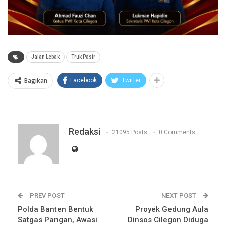
Jalan Lebak
Truk Pasir
Bagikan
Facebook
Twitter
Redaksi
21095 Posts
0 Comments
PREV POST
NEXT POST
Polda Banten Bentuk
Proyek Gedung Aula
Satgas Pangan, Awasi
Dinsos Cilegon Diduga