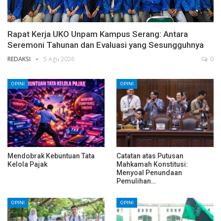
Rapat Kerja UKO Unpam Kampus Serang: Antara
Seremoni Tahunan dan Evaluasi yang Sesungguhnya
REDAKSI
5 Agu 2026
0
OPINI
OPINI
Mendobrak Kebuntuan Tata
Catatan atas Putusan
Kelola Pajak
Mahkamah Konstitusi:
Menyoal Penundaan
Pemulihan…
OPINI
OPINI