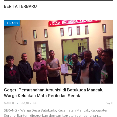
BERITA TERBARU
SERANG
Geger! Pemusnahan Amunisi di Batukuda Mancak,
Warga Keluhkan Mata Perih dan Sesak…
NANDI
9 Agu 2026
0
SERANG – Warga Desa Batukuda, Kecamatan Mancak, Kabupaten
Serang, Banten, digegerkan dengan kegiatan pemusnahan…