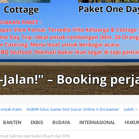
Kontak Kami
AGB99 Situs Game Slot Gacor Online X Disclaimer
Lebih
BANTEN
EKBIS
BUDAYA
INTERNASIONAL
HUKU
hmad Sahroni dan Nafa Urbach dari DPR