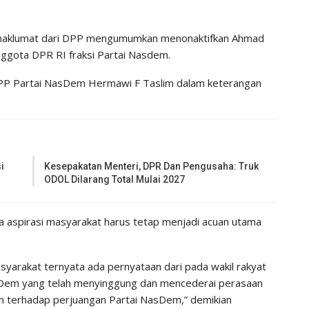
maklumat dari DPP mengumumkan menonaktifkan Ahmad
ggota DPR RI fraksi Partai Nasdem.
 DPP Partai NasDem Hermawi F Taslim dalam keterangan
i
Kesepakatan Menteri, DPR Dan Pengusaha: Truk
ODOL Dilarang Total Mulai 2027
spirasi masyarakat harus tetap menjadi acuan utama
yarakat ternyata ada pernyataan dari pada wakil rakyat
asDem yang telah menyinggung dan mencederai perasaan
n terhadap perjuangan Partai NasDem,” demikian