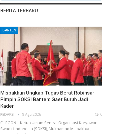
BERITA TERBARU
BANTEN
Misbakhun Ungkap Tugas Berat Robinsar
Pimpin SOKSI Banten: Gaet Buruh Jadi
Kader
REDAKSI
8 Agu 2026
0
CILEGON – Ketua Umum Sentral Organisasi Karyawan
Swadiri Indonesia (SOKSI), Mukhamad Misbakhun,