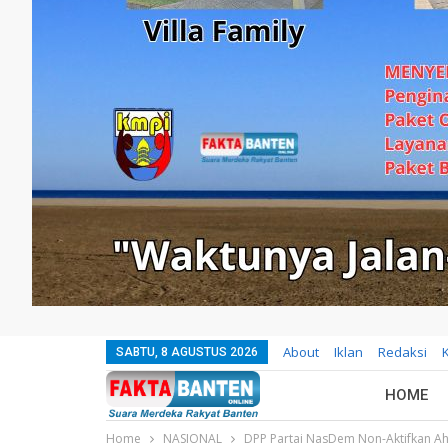
About
Iklan
Redaksi
SABTU, 8 AGUSTUS 2026
HOME
Home
NASIONAL
DPP Partai NasDem Non-Aktifkan A