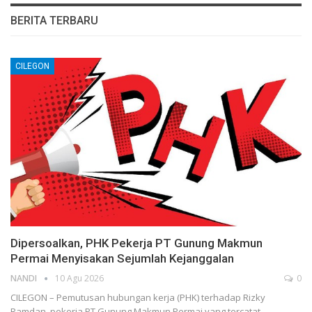
BERITA TERBARU
CILEGON
Dipersoalkan, PHK Pekerja PT Gunung Makmun
Permai Menyisakan Sejumlah Kejanggalan
NANDI
10 Agu 2026
0
CILEGON – Pemutusan hubungan kerja (PHK) terhadap Rizky
Ramdan, pekerja PT Gunung Makmun Permai yang tercatat…