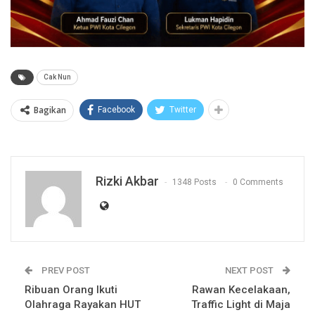
Cak Nun
Bagikan
Facebook
Twitter
Rizki Akbar
1348 Posts
0 Comments
PREV POST
NEXT POST
Ribuan Orang Ikuti
Rawan Kecelakaan,
Olahraga Rayakan HUT
Traffic Light di Maja