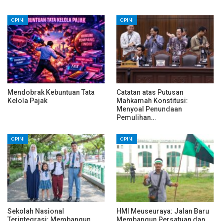
OPINI
OPINI
Mendobrak Kebuntuan Tata
Catatan atas Putusan
Kelola Pajak
Mahkamah Konstitusi:
Menyoal Penundaan
Pemulihan…
OPINI
OPINI
Sekolah Nasional
HMI Meuseuraya: Jalan Baru
Terintegrasi: Membangun
Membangun Persatuan dan