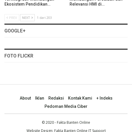
Ekosistem Pendidikan…
Relevansi HMI di…
PREV
NEXT
1 dari 203
GOOGLE+
FOTO FLICKR
About
Iklan
Redaksi
Kontak Kami
+ Indeks
Pedoman Media Ciber
© 2020 - Fakta Banten Online
Website Design: Fakta Banten Online IT Support