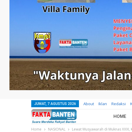
About
Iklan
Redaksi
JUMAT, 7 AGUSTUS 2026
HOME
Home
NASIONAL
Lewat Musyawarah di Muknas XXXI, K