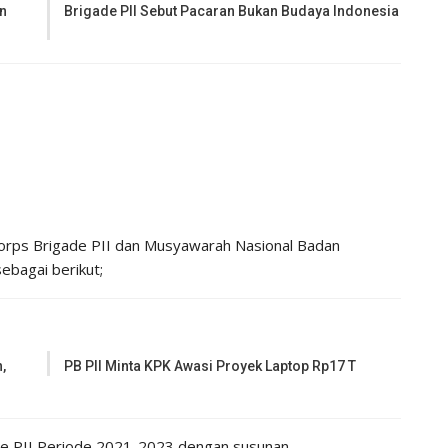
an
Brigade PII Sebut Pacaran Bukan Budaya Indonesia
orps Brigade PII dan Musyawarah Nasional Badan
ebagai berikut;
,
PB PII Minta KPK Awasi Proyek Laptop Rp17 T
de PII Periode 2021-2023 dengan susunan