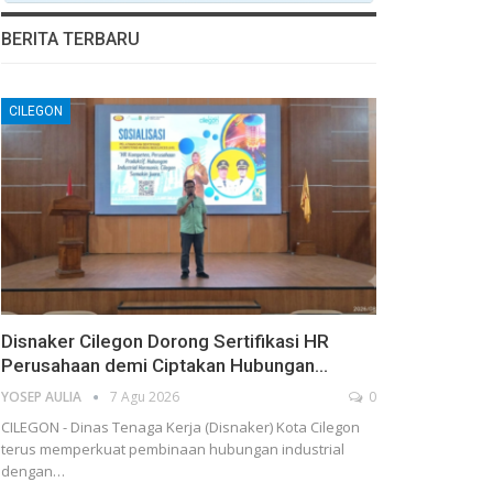
BERITA TERBARU
CILEGON
Disnaker Cilegon Dorong Sertifikasi HR
Perusahaan demi Ciptakan Hubungan…
YOSEP AULIA
7 Agu 2026
0
CILEGON - Dinas Tenaga Kerja (Disnaker) Kota Cilegon
terus memperkuat pembinaan hubungan industrial
dengan…