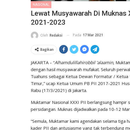
NASIONAL
Lewat Musyawarah Di Muknas XX
2021-2023
Pada
17 Mar 2021
Oleh
Redaksi
Bagikan
JAKARTA – “
Alhamdulillahirobbil ‘alaamin
, Muktam
dengan hasil musyawarah mufakat. Seluruh perwaki
Tuahuns sebagai Ketua Dewan Formatur / Ketua 
Timur,” ucap Ketua Umum PB PII 2017-2021 Husin
Rabu (17/3/2021) di Jakarta.
Muktamar Nasional XXXI PII berlangsung hampir
persidangan. Muknas dijadwalkan pada 10-12 Maret
“Semula, Muktamar kami agendakan selama tiga ha
kader PII dan antusiasme yang tak terbendung men