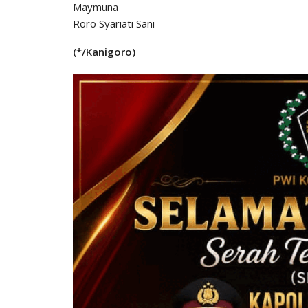
Maymuna
Roro Syariati Sani
(*/Kanigoro)