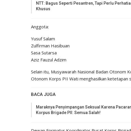
NTT: Bagus Seperti Pesantren, Tapi Perlu Perhati
Khusus
Anggota:
Yusuf Salam
Zulfirman Hasibuan
Sasa Sutarsa
Aziz Fauzul Adzim
Selain itu, Musyawarah Nasional Badan Otonom K
Otonom Korps PII Wati menghasilkan ketetapan s
BACA JUGA
Maraknya Penyimpangan Seksual Karena Pacaran
Korpus Brigade PII: Semua Salah!
Dewan Formatur Koordinator Pusat Korps Briga