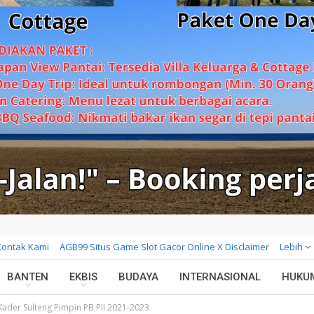
Kontak Kami
AGB99 Situs Game Slot Gacor Online X Disclaimer
Lebih
BANTEN
EKBIS
BUDAYA
INTERNASIONAL
HUKU
ader Sulteng Pimpin PB PII 2021-2023