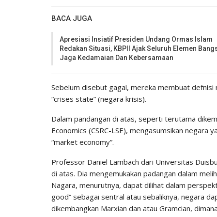
BACA JUGA
Apresiasi Insiatif Presiden Undang Ormas Islam
Redakan Situasi, KBPII Ajak Seluruh Elemen Bang
Jaga Kedamaian Dan Kebersamaan
Sebelum disebut gagal, mereka membuat defnisi n
“crises state” (negara krisis).
Dalam pandangan di atas, seperti terutama dikem
Economics (CSRC-LSE), mengasumsikan negara yang
“market economy”.
Professor Daniel Lambach dari Universitas Duis
di atas. Dia mengemukakan padangan dalam meliha
Nagara, menurutnya, dapat dilihat dalam perspek
good” sebagai sentral atau sebaliknya, negara dap
dikembangkan Marxian dan atau Gramcian, dimana