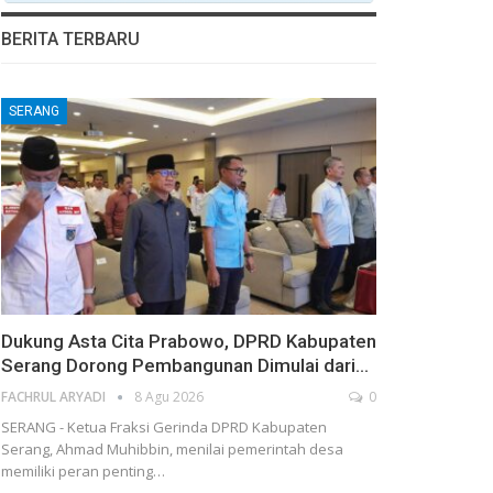
BERITA TERBARU
SERANG
Dukung Asta Cita Prabowo, DPRD Kabupaten
Serang Dorong Pembangunan Dimulai dari…
FACHRUL ARYADI
8 Agu 2026
0
SERANG - Ketua Fraksi Gerinda DPRD Kabupaten
Serang, Ahmad Muhibbin, menilai pemerintah desa
memiliki peran penting…