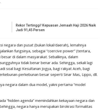
.
Rekor Tertinggi! Kepuasan Jemaah Haji 2026 Naik
Jadi 91,45 Persen
i negara dan pusat (bukan lokal/daerah), lemahnya
jalankan fungsinya, sebagai “coercive power” (tentara,
i besar di dalam masyarakat. Sebaliknya, dalam
ngguhnya tidak benar benar ada. Sehingga, sekali lagi
jadi soal bagi Kesultanan Jogya, bagi rakyat Aceh, bagi
erkebunan-perkebunan besar seperti Sinar Mas, Lippo, dll.
a negara dalam dua model, yakni pertama “model
 ada “hidden agenda” memindahkan kekayaan negara dan
ehingga, negara hanya merupakan birokrasi formalitas