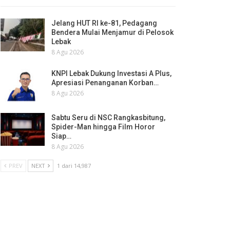
Jelang HUT RI ke-81, Pedagang
Bendera Mulai Menjamur di Pelosok
Lebak
8 Agu 2026
KNPI Lebak Dukung Investasi A Plus,
Apresiasi Penanganan Korban…
8 Agu 2026
Sabtu Seru di NSC Rangkasbitung,
Spider-Man hingga Film Horor
Siap…
8 Agu 2026
PREV
NEXT
1 dari 14,987