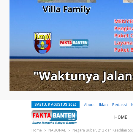
About
Iklan
Redaksi
SABTU, 8 AGUSTUS 2026
HOME
Home
NASIONAL
Negara Bubar, 212 dan Keadilan So