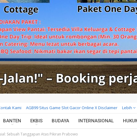
Kontak Kami
AGB99 Situs Game Slot Gacor Online X Disclaimer
Lebih
BANTEN
EKBIS
BUDAYA
INTERNASIONAL
HUKU
sial: Sebuah Tanggapan Atas Pikiran Prabowo