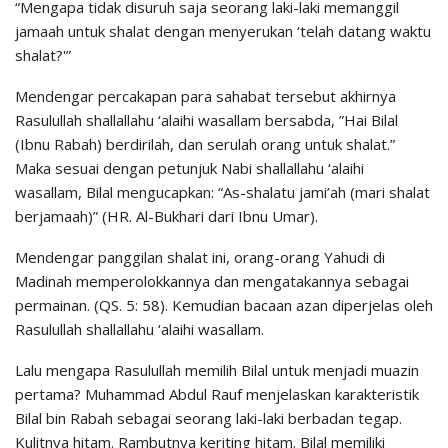
“Mengapa tidak disuruh saja seorang laki-laki memanggil
jamaah untuk shalat dengan menyerukan ‘telah datang waktu
shalat?'”
Mendengar percakapan para sahabat tersebut akhirnya
Rasulullah shallallahu ‘alaihi wasallam bersabda, ”Hai Bilal
(Ibnu Rabah) berdirilah, dan serulah orang untuk shalat.”
Maka sesuai dengan petunjuk Nabi shallallahu ‘alaihi
wasallam, Bilal mengucapkan: “As-shalatu jami’ah (mari shalat
berjamaah)” (HR. Al-Bukhari dari Ibnu Umar).
Mendengar panggilan shalat ini, orang-orang Yahudi di
Madinah memperolokkannya dan mengatakannya sebagai
permainan. (QS. 5: 58). Kemudian bacaan azan diperjelas oleh
Rasulullah shallallahu ‘alaihi wasallam.
Lalu mengapa Rasulullah memilih Bilal untuk menjadi muazin
pertama? Muhammad Abdul Rauf menjelaskan karakteristik
Bilal bin Rabah sebagai seorang laki-laki berbadan tegap.
Kulitnya hitam. Rambutnya keriting hitam. Bilal memiliki