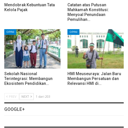
Mendobrak Kebuntuan Tata
Catatan atas Putusan
Kelola Pajak
Mahkamah Konstitusi:
Menyoal Penundaan
Pemulihan…
OPINI
OPINI
Sekolah Nasional
HMI Meuseuraya: Jalan Baru
Terintegrasi: Membangun
Membangun Persatuan dan
Ekosistem Pendidikan…
Relevansi HMI di…
PREV
NEXT
1 dari 203
GOOGLE+