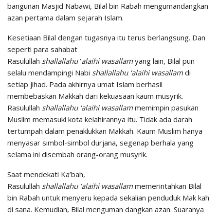
bangunan Masjid Nabawi, Bilal bin Rabah mengumandangkan
azan pertama dalam sejarah Islam.
Kesetiaan Bilal dengan tugasnya itu terus berlangsung. Dan
seperti para sahabat
Rasulullah
shallallahu
‘
alaihi
wasallam
yang lain, Bilal pun
selalu mendampingi Nabi
shallallahu
‘alaihi
wasallam
di
setiap jihad. Pada akhirnya umat Islam berhasil
membebaskan Makkah dari kekuasaan kaum musyrik.
Rasulullah
shallallahu
‘alaihi
wasallam
memimpin pasukan
Muslim memasuki kota kelahirannya itu. Tidak ada darah
tertumpah dalam penaklukkan Makkah. Kaum Muslim hanya
menyasar simbol-simbol durjana, segenap berhala yang
selama ini disembah orang-orang musyrik.
Saat mendekati Ka’bah,
Rasulullah
shallallahu
‘alaihi
wasallam
memerintahkan Bilal
bin Rabah untuk menyeru kepada sekalian penduduk Mak kah
di sana. Kemudian, Bilal menguman dangkan azan. Suaranya