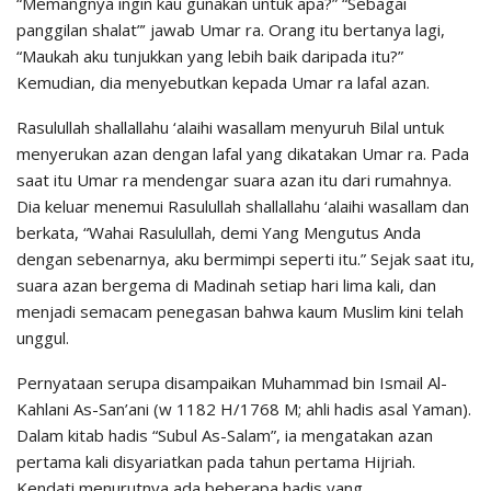
“Memangnya ingin kau gunakan untuk apa?” “Sebagai
panggilan shalat”’ jawab Umar ra. Orang itu bertanya lagi,
“Maukah aku tunjukkan yang lebih baik daripada itu?”
Kemudian, dia menyebutkan kepada Umar ra lafal azan.
Rasulullah shallallahu ‘alaihi wasallam menyuruh Bilal untuk
menyerukan azan dengan lafal yang dikatakan Umar ra. Pada
saat itu Umar ra mendengar suara azan itu dari rumahnya.
Dia keluar menemui Rasulullah shallallahu ‘alaihi wasallam dan
berkata, “Wahai Rasulullah, demi Yang Mengutus Anda
dengan sebenarnya, aku bermimpi seperti itu.” Sejak saat itu,
suara azan bergema di Madinah setiap hari lima kali, dan
menjadi semacam penegasan bahwa kaum Muslim kini telah
unggul.
Pernyataan serupa disampaikan Muhammad bin Ismail Al-
Kahlani As-San’ani (w 1182 H/1768 M; ahli hadis asal Yaman).
Dalam kitab hadis “Subul As-Salam”, ia mengatakan azan
pertama kali disyariatkan pada tahun pertama Hijriah.
Kendati menurutnya ada beberapa hadis yang