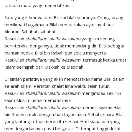
tatapan mata yang meneduhkan.
Satu yang istimewa dari Bilal adalah suaranya. Orang-orang
menikmati bagaimana Bilal membacakan ayat-ayat suci
Alquran. Sahabat-sahabat
Rasulullah
shallallahu
‘
alaihi
wasallam
yang lain senang
berinteraksi dengannya, tidak memandang diri Bilal sebagai
mantan budak. Bilal bin Rabah pun selalu menyertai
Rasulullah
shallallahu
‘
alaihi
wasallam
, termasuk ketika umat
Islam berhijrah dari Makkah ke Madinah.
Di sinilah peristiwa yang akan mencatatkan nama Bilal dalam
sejarah Islam. Perintah shalat lima waktu telah turun.
Rasulullah
shallallahu
‘
alaihi
wasallam
mengimbau seluruh
kaum Muslim untuk mematuhinya.
Rasulullah
shallallahu
‘
alaihi
wasallam
memercayakan Bilal
bin Rabah untuk mengemban tugas azan. Sebab, suara Bilal
yang lantang tetapi merdu itu sesuai. Hati siapa pun yang
men dengarkannya pasti bergetar. Di tempat tinggi dekat