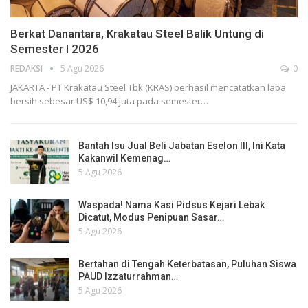
Berkat Danantara, Krakatau Steel Balik Untung di
Semester I 2026
REDAKSI
5 Agu 2026
0
JAKARTA - PT Krakatau Steel Tbk (KRAS) berhasil mencatatkan laba
bersih sebesar US$ 10,94 juta pada semester…
Bantah Isu Jual Beli Jabatan Eselon III, Ini Kata
Kakanwil Kemenag…
5 Agu 2026
Waspada! Nama Kasi Pidsus Kejari Lebak
Dicatut, Modus Penipuan Sasar…
5 Agu 2026
Bertahan di Tengah Keterbatasan, Puluhan Siswa
PAUD Izzaturrahman…
5 Agu 2026