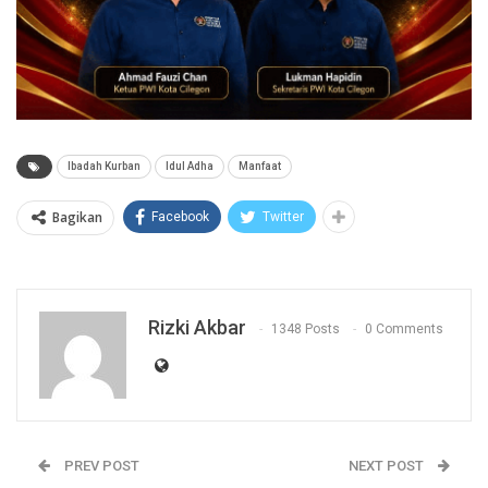
Ibadah Kurban
Idul Adha
Manfaat
Bagikan
Facebook
Twitter
Rizki Akbar
1348 Posts
0 Comments
PREV POST
NEXT POST